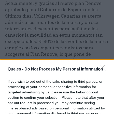
Actualmente, y gracias al nuevo plan Renove
aprobado por el Gobierno de España en los
últimos días, Volkswagen Canarias se acerca
aún más a los amantes de la marca y ofrece
interesantes descuentos para facilitar a los
canarios la movilidad en estos momentos tan
excepcionales. El 80% de las ventas de la marca
cumple con los exigentes requisitos para
acogerse al Plan Renove, lo que pone de
manifiesto la amplia gama ecológica de la
marca alemana en las Islas.
Que.es -
Do Not Process My Personal Information
Asimismo, Volkswagen Canarias seguirá
If you wish to opt-out of the sale, sharing to third parties, or
ondeando la bandera de la innovación
processing of your personal or sensitive information for
ecológica con sus vehículos eléctricos y
targeted advertising by us, please use the below opt-out
section to confirm your selection. Please note that after your
preparándose para la inminente llegada del
opt-out request is processed you may continue seeing
ID.3 que consolida el compromiso de la marca
interest-based ads based on personal information utilized by
alemana con el planeta y la gran apuesta de la
us or personal information disclosed to third parties prior to