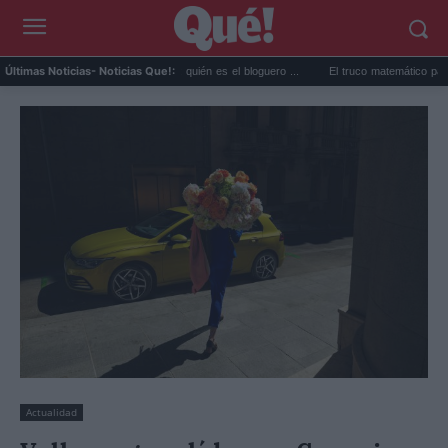
Perez Hilton directo TikTok: quién es el bloguero ...
El truco matemático para ganar l
Últimas Noticias
- Noticias Que!:
Actualidad