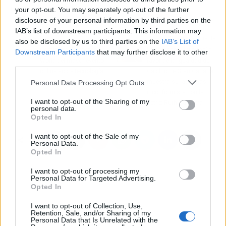
marca por la movilidad eléctrica.
your opt-out. You may separately opt-out of the further
disclosure of your personal information by third parties on the
IAB’s list of downstream participants. This information may
Artículo anterior
Artículo siguiente
also be disclosed by us to third parties on the
IAB’s List of
Comienza 'Reboot the
La campaña ‘Infinitas’ a
Downstream Participants
that may further disclose it to other
World': el mayor evento
favor de la igualdad del
third parties.
online sobre tecnología
Cabildo de Gran Canaria
muestra su lado más
Personal Data Processing Opt Outs
inconformista con la
I want to opt-out of the Sharing of my
actriz Ruth Talavera
personal data.
Opted In
I want to opt-out of the Sale of my
Personal Data.
Opted In
I want to opt-out of processing my
Personal Data for Targeted Advertising.
Opted In
I want to opt-out of Collection, Use,
Retention, Sale, and/or Sharing of my
Personal Data that Is Unrelated with the