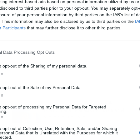
eing interest-based ads based on personal information utilized by us or
disclosed to third parties prior to your opt-out. You may separately opt-
losure of your personal information by third parties on the IAB’s list of
. This information may also be disclosed by us to third parties on the
IA
Participants
that may further disclose it to other third parties.
l Data Processing Opt Outs
o opt-out of the Sharing of my personal data.
In
o opt-out of the Sale of my Personal Data.
In
Artículo siguiente
to opt-out of processing my Personal Data for Targeted
Una colmena de abejas se instala en el
ing.
In
vaquero de un joven
o opt-out of Collection, Use, Retention, Sale, and/or Sharing
ersonal Data that Is Unrelated with the Purposes for which it
lected.