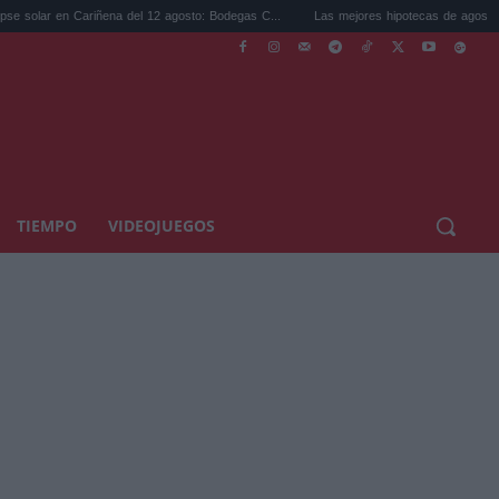
 en Cariñena del 12 agosto: Bodegas C...
Las mejores hipotecas de agosto: el TAE m
TIEMPO
VIDEOJUEGOS