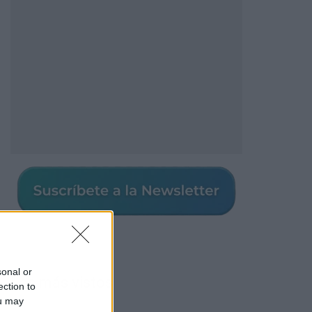
sonal or
Los más vistos
ection to
ou may