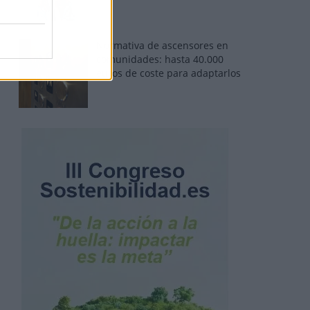
Normativa de ascensores en
comunidades: hasta 40.000
euros de coste para adaptarlos