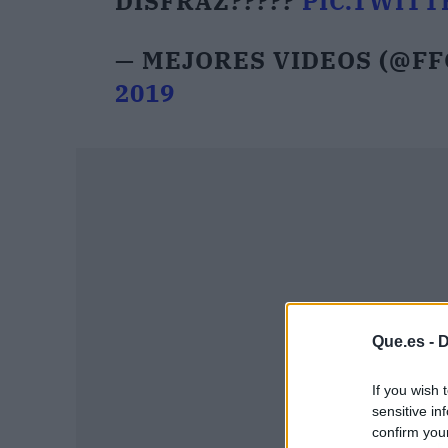
DISFRAZ?????
PIC.TWIT
— MEJORES VIDEOS (@F
2019
Que.es -
D
If you wish 
sensitive in
confirm you
P