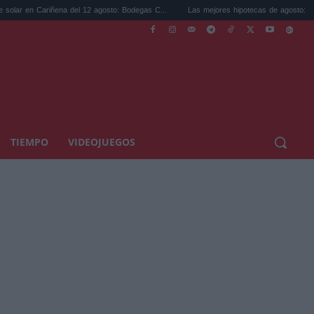
ena del 12 agosto: Bodegas C...
Las mejores hipotecas de agosto: el TAE más compet
TIEMPO
VIDEOJUEGOS