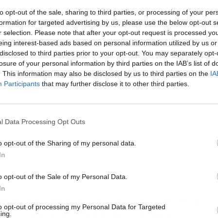
to opt-out of the sale, sharing to third parties, or processing of your per
formation for targeted advertising by us, please use the below opt-out s
r selection. Please note that after your opt-out request is processed y
eing interest-based ads based on personal information utilized by us or
ublicidad
disclosed to third parties prior to your opt-out. You may separately opt-
losure of your personal information by third parties on the IAB’s list of
. This information may also be disclosed by us to third parties on the
IA
Participants
that may further disclose it to other third parties.
l Data Processing Opt Outs
o opt-out of the Sharing of my personal data.
In
o opt-out of the Sale of my Personal Data.
In
nter (BSC) defiende que su AI Factory permitirá
to opt-out of processing my Personal Data for Targeted
ómicos más críticos de
Europa
y reforzar la
ing.