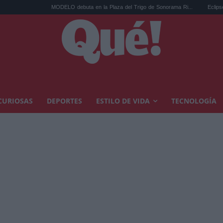
MODELO debuta en la Plaza del Trigo de Sonorama Ri...
Eclipse solar en Cariñ
CURIOSAS
DEPORTES
ESTILO DE VIDA
TECNOLOGÍA