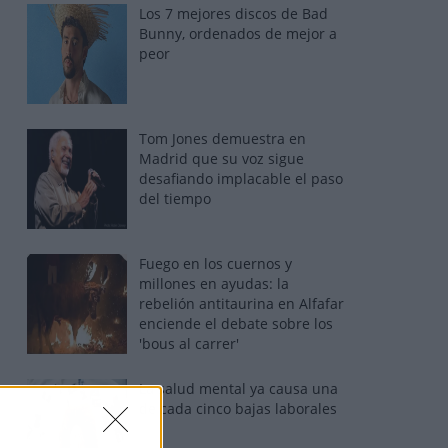
Los 7 mejores discos de Bad
Bunny, ordenados de mejor a
peor
Tom Jones demuestra en
Madrid que su voz sigue
desafiando implacable el paso
del tiempo
Fuego en los cuernos y
millones en ayudas: la
rebelión antitaurina en Alfafar
enciende el debate sobre los
'bous al carrer'
La salud mental ya causa una
de cada cinco bajas laborales