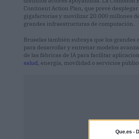
distintos actores apoyándola. La Comisión Eu
Continent Action Plan, que prevé desplegar 
gigafactorías y movilizar 20.000 millones d
grandes infraestructuras de computación.
Bruselas también subraya que los grandes c
para desarrollar y entrenar modelos avanzad
de las fábricas de IA para facilitar aplicaci
salud
, energía, movilidad o servicios públic
Que.es -
D