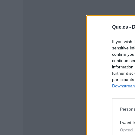
Que.es -
D
If you wish 
sensitive in
confirm you
P
continue se
information 
further disc
participants
Downstream 
Persona
I want t
Opted 