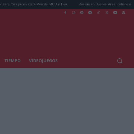
e en los X-Men del MCU y Hea...
Rosalía en Buenos Aires: detiene el tráfico y se s...
TIEMPO
VIDEOJUEGOS