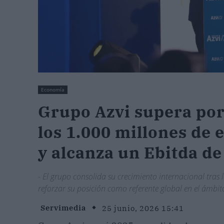
Economía
Grupo Azvi supera por
los 1.000 millones de 
y alcanza un Ebitda de
- El grupo consolida su crecimiento internacional tras l
reforzar su posición como referente global en el ámbito
Servimedia
25 junio, 2026 15:41