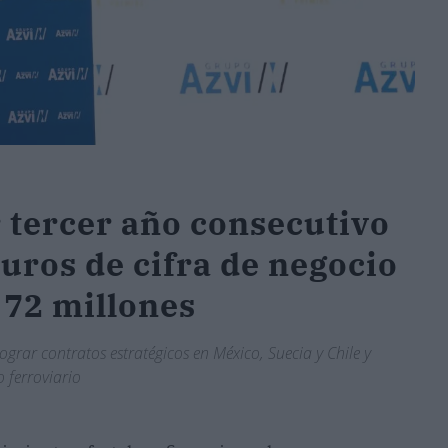
 tercer año consecutivo
euros de cifra de negocio
 72 millones
ograr contratos estratégicos en México, Suecia y Chile y
 ferroviario