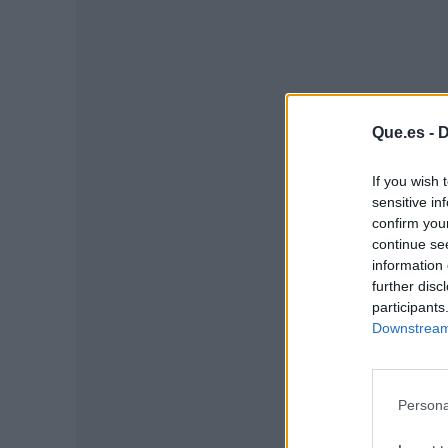
Que.es -
D
If you wish 
sensitive in
confirm you
continue se
P
information 
further disc
participants
Downstream 
Persona