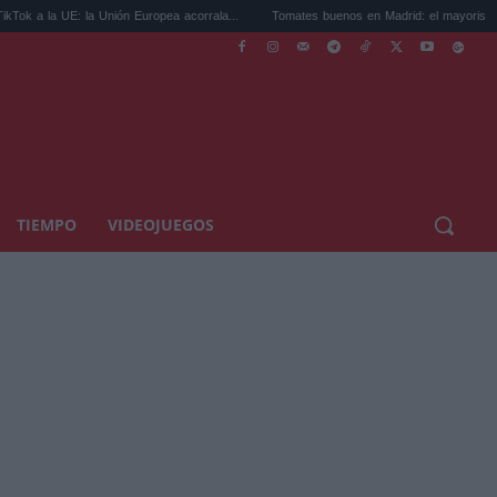
 Unión Europea acorrala...
Tomates buenos en Madrid: el mayorista de los rest...
TIEMPO
VIDEOJUEGOS