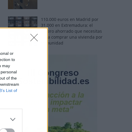
110.000 euros en Madrid por
31.000 en Extremadura: el
dinero ahorrado que necesitas
para comprar una vivienda por
comunidad
sonal or
ection to
ou may
 personal
out of the
 downstream
B’s List of