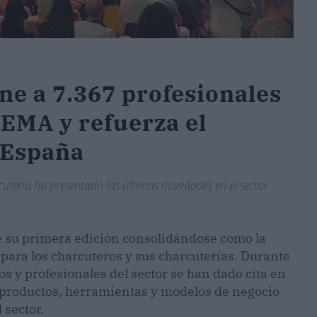
e a 7.367 profesionales
FEMA y refuerza el
n España
rcutería ha presentado las últimas novedades en el sector
e su primera edición consolidándose como la
para los charcuteros y sus charcuterías. Durante
s y profesionales del sector se han dado cita en
 productos, herramientas y modelos de negocio
 sector.