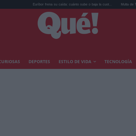
Euríbor frena su caída: cuánto sube o baja la cuot...
Multa de TikTok a la UE: la
CURIOSAS
DEPORTES
ESTILO DE VIDA
TECNOLOGÍA