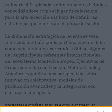
Industria 4.0 aplicada a alimentación y bebidas,
consolidándose como el lugar de referencia
para la alta dirección a la hora de definir las
estrategias que marcarán el futuro del sector.
La dimensión estratégica del evento se verá
reforzada también por la participación de Italia
como país invitado, acercando a Bilbao algunos
de los principales referentes internacionales
del ecosistema foodtech europeo. Ejecutivos de
firmas como Barilla, Loacker, Molino Casillo y
Amadori expondrán sus perspectivas sobre
innovación colaborativa, modelos de
producción avanzados y la integración con
startups tecnológicas.
INNOVACIÓN EN PACKAGING Y
LOGÍSTICA