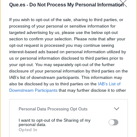
Que.es -
Do Not Process My Personal Information
La única feria en España especializada en
packaging y logística para la industria
If you wish to opt-out of the sale, sharing to third parties, or
processing of your personal or sensitive information for
alimentaria,
Pick&Pack for Food Industry
, se
targeted advertising by us, please use the below opt-out
celebrará de nuevo de manera simultánea junto
section to confirm your selection. Please note that after your
a Expo Foodtech. La nueva edición del evento
opt-out request is processed you may continue seeing
dará a conocer las soluciones más avanzadas
interest-based ads based on personal information utilized by
en sostenibilidad, automatización y eficiencia
us or personal information disclosed to third parties prior to
your opt-out. You may separately opt-out of the further
logística, desde sistemas de embalaje
disclosure of your personal information by third parties on the
inteligentes, materiales sostenibles y
IAB’s list of downstream participants. This information may
tecnología
para packaging inteligente, hasta
also be disclosed by us to third parties on the
IAB’s List of
almacenes automatizados, AGVs, robótica
Downstream Participants
that may further disclose it to other
logística y herramientas de trazabilidad.
third parties.
Personal Data Processing Opt Outs
I want to opt-out of the Sharing of my
personal data.
Opted In