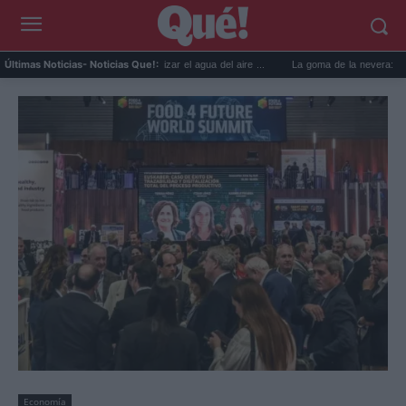
6 usos prácticos para reutilizar el agua del aire ...
La goma de la nevera: el truco del 
Últimas Noticias
- Noticias Que!:
Economía