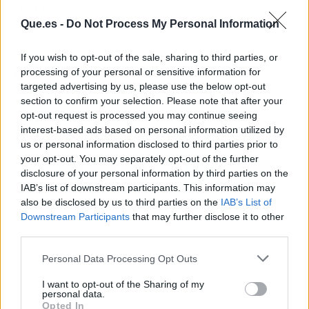
sustitución de dos consejeros.
Que.es -
Do Not Process My Personal Information
Artículo anterior
Artículo siguiente
If you wish to opt-out of the sale, sharing to third parties, or
El Ibex refuerza su
Más de 22.000
processing of your personal or sensitive information for
apuesta por la FP ante la
trabajadores de Madrid
targeted advertising by us, please use the below opt-out
creciente demanda de
elegirán delegados en
section to confirm your selection. Please note that after your
perfiles técnicos en
junio en las elecciones
opt-out request is processed you may continue seeing
España
sindicales en Alsea
interest-based ads based on personal information utilized by
us or personal information disclosed to third parties prior to
your opt-out. You may separately opt-out of the further
disclosure of your personal information by third parties on the
IAB’s list of downstream participants. This information may
also be disclosed by us to third parties on the
IAB’s List of
Downstream Participants
that may further disclose it to other
third parties.
Personal Data Processing Opt Outs
I want to opt-out of the Sharing of my
personal data.
Opted In