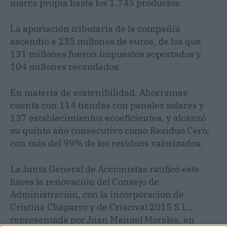
marca propia hasta los 1.745 productos.
La aportación tributaria de la compañía
ascendió a 235 millones de euros, de los que
131 millones fueron impuestos soportados y
104 millones recaudados.
En materia de sostenibilidad, Ahorramas
cuenta con 114 tiendas con paneles solares y
137 establecimientos ecoeficientes, y alcanzó
su quinto año consecutivo como Residuo Cero,
con más del 99% de los residuos valorizados.
La Junta General de Accionistas ratificó este
lunes la renovación del Consejo de
Administración, con la incorporación de
Cristina Chaparro y de Criscival 2015 S.L.,
representada por Juan Manuel Morales, en