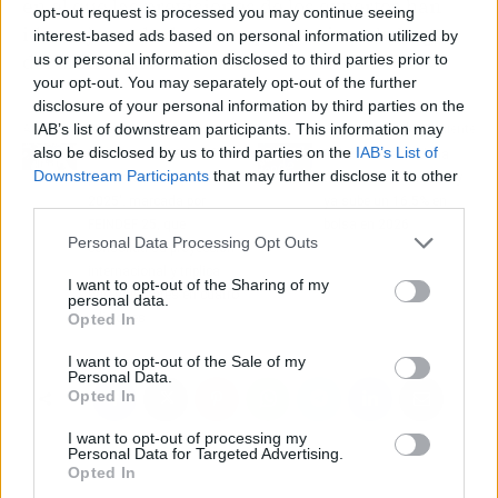
en el que las previsiones de los expertos han
opt-out request is processed you may continue seeing
ido mejorando de forma progresiva a lo largo
interest-based ads based on personal information utilized by
del último año.
us or personal information disclosed to third parties prior to
your opt-out. You may separately opt-out of the further
disclosure of your personal information by third parties on the
IAB’s list of downstream participants. This information may
Artículo anterior
Artículo siguiente
also be disclosed by us to third parties on the
IAB’s List of
La Fundación Feindef
Telefónica encadena
Downstream Participants
that may further disclose it to other
presenta su 'Memoria
tres semanas al alza y
third parties.
2025', marcada por
ya sube un 16,5% en
FEINDEF 25, que
bolsa en 2026
Personal Data Processing Opt Outs
consolida su proyección
internacional y triplica
I want to opt-out of the Sharing of my
sus asistentes en cuatro
personal data.
Opted In
ediciones
I want to opt-out of the Sale of my
Personal Data.
Opted In
I want to opt-out of processing my
Personal Data for Targeted Advertising.
Opted In