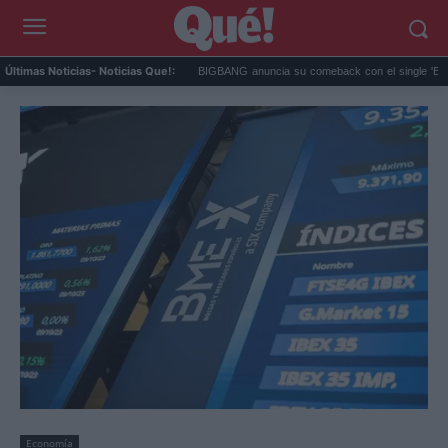
ería que van más allá de ...
BIGBANG anuncia su comeback con el single 'BiiiG' ...
Últimas Noticias
- Noticias Que!:
Economía