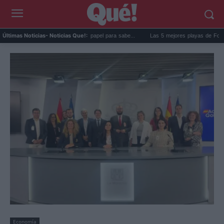
e la nevera: el truco del papel para sabe...
Las 5 mejores playas de Formentera para
Últimas Noticias
- Noticias Que!:
Economía