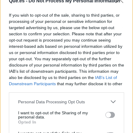
Que.es -
Do Not Process My Personal Information
continúa reforzando su posicionamiento como
"uno de los principales espacios de formación y
If you wish to opt-out of the sale, sharing to third parties, or
conexión profesional del sector, integrando
processing of your personal or sensitive information for
academia, práctica profesional y acceso directo
targeted advertising by us, please use the below opt-out
a redes institucionales y corporativas de alto
section to confirm your selection. Please note that after your
nivel". El 96 % de los estudiantes y alumni de
opt-out request is processed you may continue seeing
interest-based ads based on personal information utilized by
los programas de AP institute se encuentran
us or personal information disclosed to third parties prior to
trabajando o mejoran su posición profesional
your opt-out. You may separately opt-out of the further
tras su paso por el instituto, según destacó.
disclosure of your personal information by third parties on the
IAB’s list of downstream participants. This information may
also be disclosed by us to third parties on the
IAB’s List of
Downstream Participants
that may further disclose it to other
third parties.
Personal Data Processing Opt Outs
I want to opt-out of the Sharing of my
personal data.
Opted In