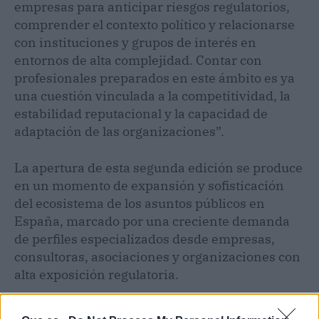
empresas para anticipar riesgos regulatorios,
comprender el contexto político y relacionarse
con instituciones y grupos de interés en
entornos de alta complejidad. Contar con
profesionales preparados en este ámbito es ya
una cuestión vinculada a la competitividad, la
estabilidad reputacional y la capacidad de
adaptación de las organizaciones”.
La apertura de esta segunda edición se produce
en un momento de expansión y sofisticación
del ecosistema de los asuntos públicos en
España, marcado por una creciente demanda
de perfiles especializados desde empresas,
consultoras, asociaciones y organizaciones con
alta exposición regulatoria.
En este contexto, AP institute indicó que