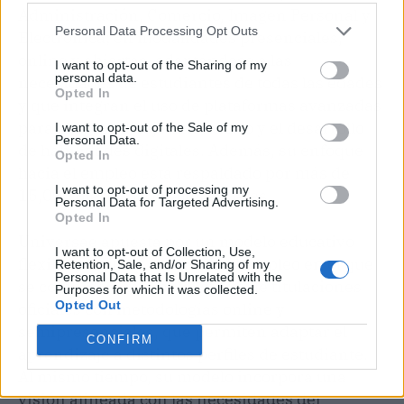
Administración, Comercio, Imagen Personal y
Personal Data Processing Opt Outs
Electrónica; en modalidades presenciales,
online y abiertas, adaptándose a las
I want to opt-out of the Sharing of my
personal data.
necesidades de estudiantes de todas las edades
Opted In
y que integran el uso de plataformas avanzadas
para el aprendizaje interactivo y el desarrollo
I want to opt-out of the Sale of my
Personal Data.
de habilidades digitales. Además, su enfoque
Opted In
hacia el empleo está respaldado por más de
I want to opt-out of processing my
15,000 ofertas laborales anuales.
Personal Data for Targeted Advertising.
Opted In
Universae apuesta por un modelo educativo
I want to opt-out of Collection, Use,
flexible, digital y orientado al empleo en el que
Retention, Sale, and/or Sharing of my
Personal Data that Is Unrelated with the
se combina una amplia oferta de titulaciones
Purposes for which it was collected.
Opted Out
oficiales con metodologías online y
semipresenciales, que permiten adaptar el
CONFIRM
aprendizaje a distintos perfiles de estudiante.
Al mismo tiempo, su modelo incorpora una
visión alineada con las necesidades del