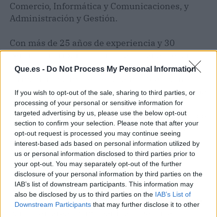
Comercio, Informática y Comunicaciones, y
Administración y Gestión.
Con más de 25 años de experiencia y 30
centros distribuidos por toda España, Cesur FP
garantiza un acceso fácil y cercano a la
Que.es -
Do Not Process My Personal Information
formación. Su modelo educativo 360° cubre
todas las facetas de la formación, desde la teoría
If you wish to opt-out of the sale, sharing to third parties, or
hasta la práctica en empresas. Su amplio
processing of your personal or sensitive information for
targeted advertising by us, please use the below opt-out
catálogo de titulaciones se conforma por más de
section to confirm your selection. Please note that after your
100 referencias oficiales distribuidas en áreas
opt-out request is processed you may continue seeing
como Sanidad,
Deporte
, Administración,
interest-based ads based on personal information utilized by
Marketing, y Hostelería y Turismo.
us or personal information disclosed to third parties prior to
your opt-out. You may separately opt-out of the further
disclosure of your personal information by third parties on the
Davante FP promueve un modelo enfocado en
IAB’s list of downstream participants. This information may
la accesibilidad, con 120 centros en España,
also be disclosed by us to third parties on the
IAB’s List of
Italia y Portugal. Davante FP ofrece más de 600
Downstream Participants
that may further disclose it to other
cursos en áreas como Sanidad, Deporte,
third parties.