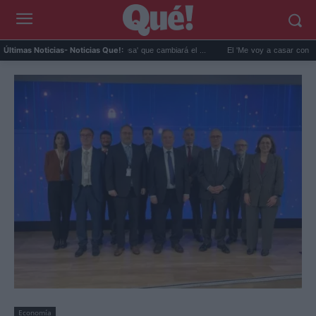
ro de Máximo en 'La Promesa' que cambiará el ...
El 'Me voy a casar con ella' a Leon
Últimas Noticias
- Noticias Que!:
Economía