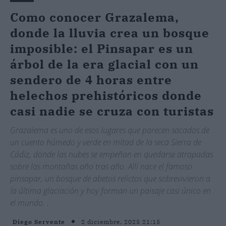
Como conocer Grazalema,
donde la lluvia crea un bosque
imposible: el Pinsapar es un
árbol de la era glacial con un
sendero de 4 horas entre
helechos prehistóricos donde
casi nadie se cruza con turistas
Grazalema es uno de esos lugares que parecen sacados de
un cuento húmedo y verde en mitad de la seca Sierra de
Cádiz, donde las nubes se empeñan en quedarse atrapadas
sobre las montañas año tras año. Allí nace el famoso
pinsapar, un bosque de abetos relictos que sobrevivieron a
la última glaciación y hoy forman un paisaje casi único en
el mundo. .
2 diciembre, 2025 21:15
Diego Servente