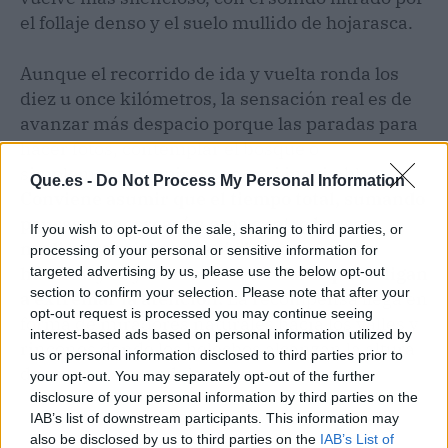
el follaje denso y el suelo mullido de hojarasca.
Aunque el recorrido de ida y vuelta ronda los
diez u once kilómetros, la sensación real es de
avanzar más despacio porque las paradas para
hacer fotos, contemplar el bosque o
simplemente respirar son casi inevitables.
Que.es -
Do Not Process My Personal Information
Conviene asumir que el tiempo total, sumando
pausas, se acercará a esas cuatro horas y
If you wish to opt-out of the sale, sharing to third parties, or
media, especialmente si el terreno está
processing of your personal or sensitive information for
húmedo y hay tramos resbaladizos que obligan
targeted advertising by us, please use the below opt-out
section to confirm your selection. Please note that after your
a extremar la atención.
La recompensa llega en
opt-out request is processed you may continue seeing
forma de miradores naturales hacia los valles y
interest-based ads based on personal information utilized by
rincones donde los helechos alcanzan la altura
us or personal information disclosed to third parties prior to
de una persona adulta.
your opt-out. You may separately opt-out of the further
disclosure of your personal information by third parties on the
IAB’s list of downstream participants. This information may
also be disclosed by us to third parties on the
IAB’s List of