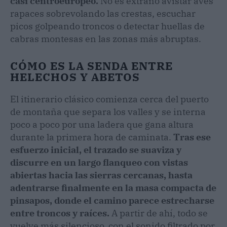
casi centroeuropeo.
No es extraño avistar aves
rapaces sobrevolando las crestas, escuchar
picos golpeando troncos o detectar huellas de
cabras montesas en las zonas más abruptas.
CÓMO ES LA SENDA ENTRE
HELECHOS Y ABETOS
El itinerario clásico comienza cerca del puerto
de montaña que separa los valles y se interna
poco a poco por una ladera que gana altura
durante la primera hora de caminata.
Tras ese
esfuerzo inicial, el trazado se suaviza y
discurre en un largo flanqueo con vistas
abiertas hacia las sierras cercanas, hasta
adentrarse finalmente en la masa compacta de
pinsapos, donde el camino parece estrecharse
entre troncos y raíces.
A partir de ahí, todo se
vuelve más silencioso, con el sonido filtrado por