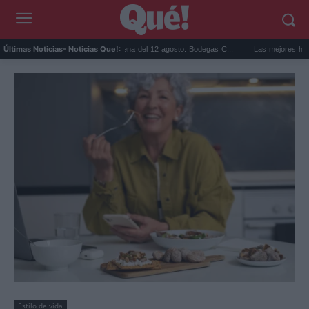
Eclipse solar en Cariñena del 12 agosto: Bodegas C...
Las mejores hipotecas de ago
Últimas Noticias
- Noticias Que!:
Estilo de vida