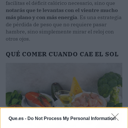
facilitas el déficit calórico necesario, sino que
notarás que te levantas con el vientre mucho
más plano y con más energía
. Es una estrategia
de pérdida de peso que no requiere pasar
hambre, sino simplemente mirar el reloj con
otros ojos.
QUÉ COMER CUANDO CAE EL SOL
Que.es -
Do Not Process My Personal Information