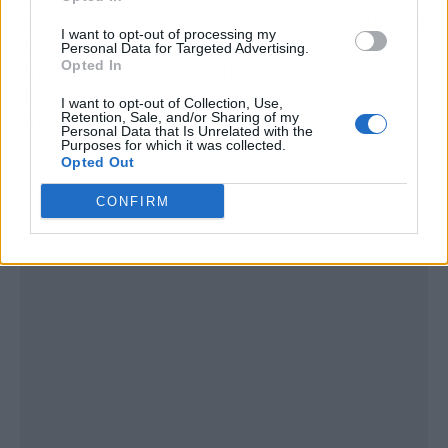
noche es una de las reglas de oro para
obligar al
I want to opt-out of processing my
cuerpo a utilizar sus reservas de grasa como
Personal Data for Targeted Advertising.
Opted In
energía mientras dormimos
. Si aplicas esta
lógica, verás cómo tu plan de adelgazamiento
I want to opt-out of Collection, Use,
Retention, Sale, and/or Sharing of my
empieza a funcionar como un reloj suizo.
Personal Data that Is Unrelated with the
Purposes for which it was collected.
Opted Out
CONFIRM