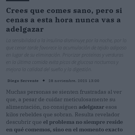
Crees que comes sano, pero si
cenas a esta hora nunca vas a
adelgazar
La sensibilidad a la insulina disminuye por la noche, por lo
que cenar tarde favorece la acumulación de tejido adiposo
en lugar de su eliminación. Priorizar proteínas y verduras
en la última comida evita picos de glucosa nocturnos y
mejora la calidad del sueño y la digestión.
28 noviembre, 2025 13:00
Diego Servente
Muchas personas se sienten frustradas al ver
que, a pesar de cuidar meticulosamente su
alimentación, no consiguen
adelgazar
esos
kilos rebeldes que sobran. Resulta revelador
descubrir que
el problema no siempre reside
en qué comemos, sino en el momento exacto