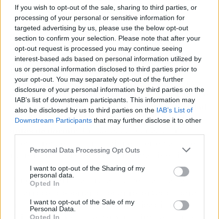
If you wish to opt-out of the sale, sharing to third parties, or
processing of your personal or sensitive information for
targeted advertising by us, please use the below opt-out
Analizaremos los alimentos que sí te ayudan a adelgazar por la noche y cuáles
debes desterrar de tu plato. Fuente: Freepik
section to confirm your selection. Please note that after your
opt-out request is processed you may continue seeing
Si el horario es importante, la elección de los
interest-based ads based on personal information utilized by
ingredientes en esa última comida del día
us or personal information disclosed to third parties prior to
your opt-out. You may separately opt-out of the further
termina de cerrar el círculo del éxito. Debemos
disclosure of your personal information by third parties on the
priorizar las
proteínas magras
y las verduras de
IAB’s list of downstream participants. This information may
bajo índice glucémico, ya que
aportan saciedad
also be disclosed by us to third parties on the
IAB’s List of
sin disparar los niveles de glucosa en sangre
Downstream Participants
that may further disclose it to other
antes de dormir
. Un pescado blanco o unos
third parties.
huevos revueltos son opciones perfectas que
Personal Data Processing Opt Outs
nutren sin sobrecargar el sistema digestivo.
I want to opt-out of the Sharing of my
personal data.
Por el contrario, las frutas dulces, las pastas o
Opted In
los arroces deberían quedar reservados para
I want to opt-out of the Sale of my
las horas de mayor actividad física diurna.
Personal Data.
Evitar los hidratos de carbono simples por la
Opted In