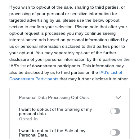
If you wish to opt-out of the sale, sharing to third parties, or
processing of your personal or sensitive information for
targeted advertising by us, please use the below opt-out
section to confirm your selection. Please note that after your
opt-out request is processed you may continue seeing
interest-based ads based on personal information utilized by
us or personal information disclosed to third parties prior to
En este contexto, firmas como RABAT se
your opt-out. You may separately opt-out of the further
preparan para una temporada especialmente
disclosure of your personal information by third parties on the
significativa. Su boutique de Passeig de Gràcia,
IAB’s list of downstream participants. This information may
Casa Codina, despliega un universo que
also be disclosed by us to third parties on the
IAB’s List of
combina tradición artesanal, excelencia técnica
Downstream Participants
that may further disclose it to other
third parties.
y una cuidada puesta en escena. Las
colecciones de diamantes naturales, las piezas
Personal Data Processing Opt Outs
icónicas de alta joyería y la selección de relojes
de manufactura suiza se presentan como
I want to opt-out of the Sharing of my
personal data.
propuestas pensadas para perdurar más allá de
Opted In
las fiestas.
I want to opt-out of the Sale of my
Personal Data.