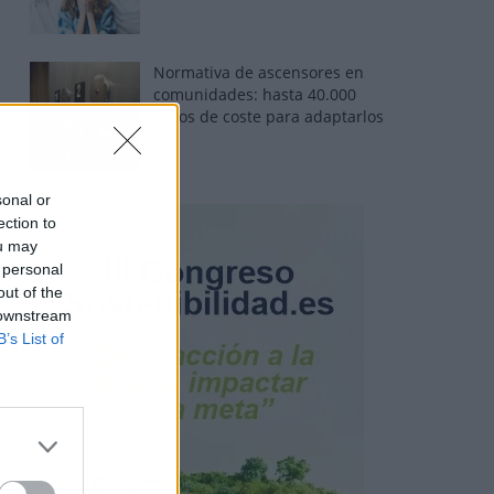
Normativa de ascensores en
comunidades: hasta 40.000
euros de coste para adaptarlos
sonal or
ection to
ou may
 personal
out of the
 downstream
B’s List of