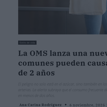
Estilo de vida
La OMS lanza una nuev
comunes pueden causa
de 2 años
El peligro no solo está en el azúcar, sino también en lo
arterias. La alerta subraya que el consumo frecuente 
en menos de dos años.
Ana Carina Rodríguez
6 noviembre, 2025 