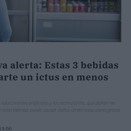
a alerta: Estas 3 bebidas
rte un ictus en menos
s edulcorantes artificiales y los estimulantes, que dañan las
de estas bebidas puede causar daños cerebrovasculares graves
13:00