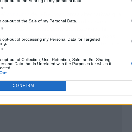
o opt-out of the Sharing of my personal data.
In
 el
consumo
de refrescos y otras alternativas que
s arterias. Creemos que un vaso de vez en
o opt-out of the Sale of my Personal Data.
 de la OMS es contundente al señalar que
la
In
s acelera el deterioro de los vasos sanguíneos
to opt-out of processing my Personal Data for Targeted
erioro no avisa, simplemente ocurre día tras día.
ing.
In
o opt-out of Collection, Use, Retention, Sale, and/or Sharing
ersonal Data that Is Unrelated with the Purposes for which it
lected.
Out
CONFIRM