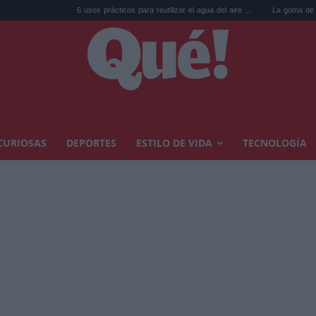
6 usos prácticos para reutilizar el agua del aire ...
La goma de la nevera: el truco de
CURIOSAS
DEPORTES
ESTILO DE VIDA
TECNOLOGÍA