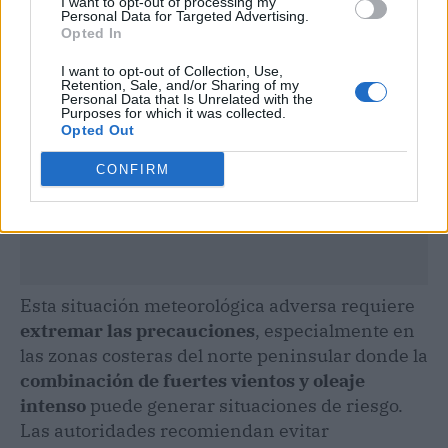
I want to opt-out of processing my
Personal Data for Targeted Advertising.
Opted In
I want to opt-out of Collection, Use,
Retention, Sale, and/or Sharing of my
Personal Data that Is Unrelated with the
Purposes for which it was collected.
Opted Out
CONFIRM
Esta situación meteorológica adversa requiere
extremar las precauciones
, especialmente en
las zonas costeras del norte peninsular donde la
combinación de fuertes vientos y oleaje
intenso
puede generar situaciones de riesgo.
Las autoridades recomiendan evitar