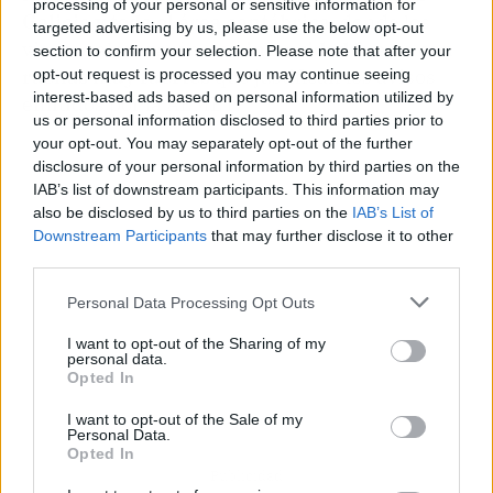
processing of your personal or sensitive information for
Galicia y toda el área cantábrica
, donde los
targeted advertising by us, please use the below opt-out
vientos alcanzarán una
intensidad fuerte con
section to confirm your selection. Please note that after your
rachas muy fuertes
que justifican los avisos
opt-out request is processed you may continue seeing
interest-based ads based on personal information utilized by
emitidos por la AEMET.
us or personal information disclosed to third parties prior to
your opt-out. You may separately opt-out of the further
disclosure of your personal information by third parties on the
IAB’s list of downstream participants. This information may
also be disclosed by us to third parties on the
IAB’s List of
Downstream Participants
that may further disclose it to other
third parties.
Personal Data Processing Opt Outs
I want to opt-out of the Sharing of my
personal data.
Opted In
I want to opt-out of the Sale of my
Personal Data.
Opted In
Publicidad