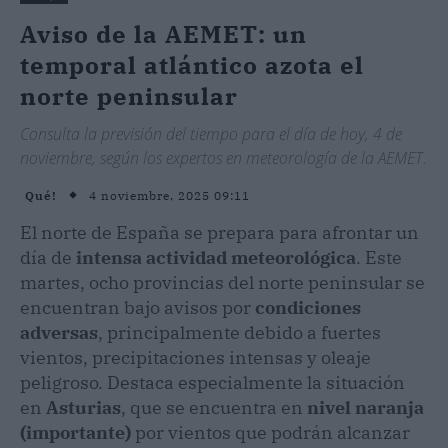
Aviso de la AEMET: un
temporal atlántico azota el
norte peninsular
Consulta la previsión del tiempo para el día de hoy, 4 de
noviembre, según los expertos en meteorología de la AEMET.
4 noviembre, 2025 09:11
Qué!
El norte de España se prepara para afrontar un
día de
intensa actividad meteorológica
. Este
martes, ocho provincias del norte peninsular se
encuentran bajo avisos por
condiciones
adversas
, principalmente debido a fuertes
vientos, precipitaciones intensas y oleaje
peligroso. Destaca especialmente la situación
en
Asturias
, que se encuentra en
nivel naranja
(importante)
por vientos que podrán alcanzar