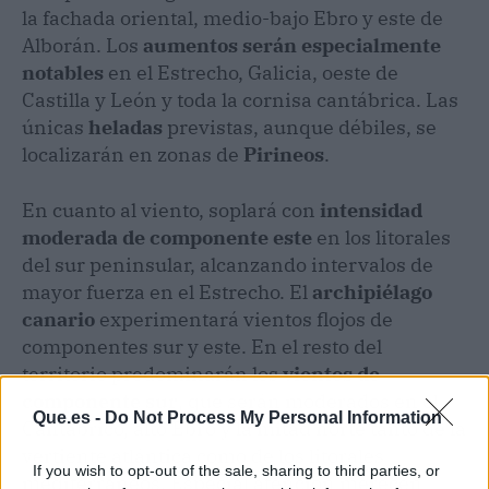
la fachada oriental, medio-bajo Ebro y este de
Alborán. Los
aumentos serán especialmente
notables
en el Estrecho, Galicia, oeste de
Castilla y León y toda la cornisa cantábrica. Las
únicas
heladas
previstas, aunque débiles, se
localizarán en zonas de
Pirineos
.
En cuanto al viento, soplará con
intensidad
moderada de componente este
en los litorales
del sur peninsular, alcanzando intervalos de
mayor fuerza en el Estrecho. El
archipiélago
canario
experimentará vientos flojos de
componentes sur y este. En el resto del
territorio predominarán los
vientos de
componente sur
, que serán moderados en el
Que.es -
Do Not Process My Personal Information
Cantábrico, alto Ebro y la mitad norte tanto de la
vertiente atlántica como de los litorales
If you wish to opt-out of the sale, sharing to third parties, or
mediterráneos. Especial atención merecen