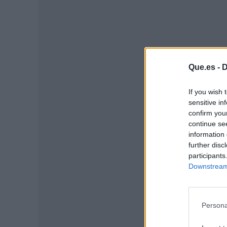
Que.es -
D
If you wish 
sensitive in
confirm you
P
continue se
information 
further disc
participants
Downstream 
Persona