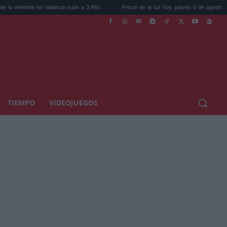
en Valencia sube a 3.485 ...
Precio de la luz hoy, jueves 6 de agosto: la hora ...
TIEMPO
VIDEOJUEGOS