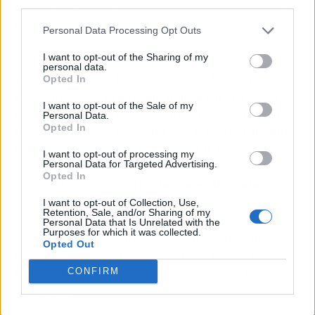
third parties.
grandes bodas de hace años, incluso cuando es
más pequeña en número de invitados.
Personal Data Processing Opt Outs
I want to opt-out of the Sharing of my
Sin embargo, no todo en esta revolución
personal data.
tecnológica significa gastar más. Existen
Opted In
elementos que
sí ayudan a ahorrar
frente al
I want to opt-out of the Sale of my
modelo tradicional. El ejemplo más claro son las
Personal Data.
Opted In
invitaciones. Antes había que encargar
diseño,
impresión, sobres y envío postal
, lo que
I want to opt-out of processing my
Personal Data for Targeted Advertising.
suponía un gasto considerable de tiempo y
Opted In
dinero. Hoy, con las
invitaciones de boda
digitales
, podéis enviar la información a todos
I want to opt-out of Collection, Use,
Retention, Sale, and/or Sharing of my
vuestros invitados con un clic, actualizarla si
Personal Data that Is Unrelated with the
Purposes for which it was collected.
surge cualquier cambio y, además, incluir
Opted Out
mucho más contenido que en un papel: mapas,
formularios, listas de canciones, datos del bus o
CONFIRM
del hotel…