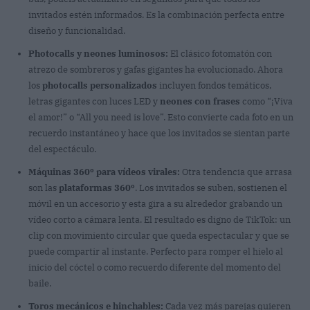
invitados estén informados. Es la combinación perfecta entre
diseño y funcionalidad.
Photocalls y neones luminosos:
El clásico fotomatón con
atrezo de sombreros y gafas gigantes ha evolucionado. Ahora
los
photocalls personalizados
incluyen fondos temáticos,
letras gigantes con luces LED y
neones con frases
como “¡Viva
el amor!” o “All you need is love”. Esto convierte cada foto en un
recuerdo instantáneo y hace que los invitados se sientan parte
del espectáculo.
Máquinas 360º para vídeos virales:
Otra tendencia que arrasa
son las
plataformas 360º
. Los invitados se suben, sostienen el
móvil en un accesorio y esta gira a su alrededor grabando un
vídeo corto a cámara lenta. El resultado es digno de TikTok: un
clip con movimiento circular que queda espectacular y que se
puede compartir al instante. Perfecto para romper el hielo al
inicio del cóctel o como recuerdo diferente del momento del
baile.
Toros mecánicos e hinchables:
Cada vez más parejas quieren