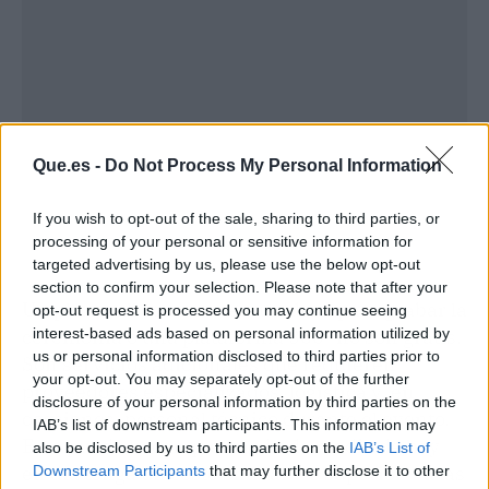
Que.es -
Do Not Process My Personal Information
If you wish to opt-out of the sale, sharing to third parties, or
processing of your personal or sensitive information for
targeted advertising by us, please use the below opt-out
section to confirm your selection. Please note that after your
Un photocall con neones, un dron para grabar la
opt-out request is processed you may continue seeing
interest-based ads based on personal information utilized by
ceremonia o una plataforma 360º no son gratis.
us or personal information disclosed to third parties prior to
Son servicios adicionales que requieren
your opt-out. You may separately opt-out of the further
proveedores especializados, logística y, en
disclosure of your personal information by third parties on the
ocasiones, personal técnico durante el evento.
IAB’s list of downstream participants. This information may
Esto puede hacer que una boda media de hoy
also be disclosed by us to third parties on the
IAB’s List of
en día tenga un coste similar —o superior— a las
Downstream Participants
that may further disclose it to other