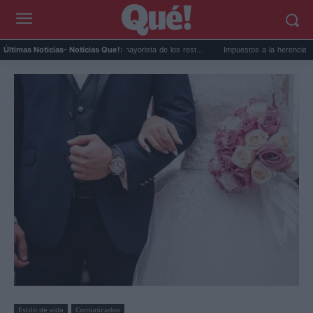
tes buenos en Madrid: el mayorista de los rest...
Impuestos a la herencia de vivienda
Últimas Noticias
- Noticias Que!:
Estilo de vida
Comunicados