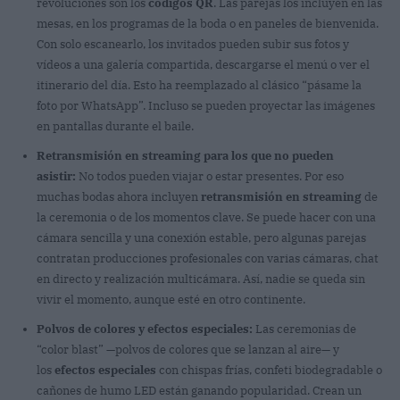
revoluciones son los
códigos QR
. Las parejas los incluyen en las
mesas, en los programas de la boda o en paneles de bienvenida.
Con solo escanearlo, los invitados pueden subir sus fotos y
vídeos a una galería compartida, descargarse el menú o ver el
itinerario del día. Esto ha reemplazado al clásico “pásame la
foto por WhatsApp”. Incluso se pueden proyectar las imágenes
en pantallas durante el baile.
Retransmisión en streaming para los que no pueden
asistir:
No todos pueden viajar o estar presentes. Por eso
muchas bodas ahora incluyen
retransmisión en streaming
de
la ceremonia o de los momentos clave. Se puede hacer con una
cámara sencilla y una conexión estable, pero algunas parejas
contratan producciones profesionales con varias cámaras, chat
en directo y realización multicámara. Así, nadie se queda sin
vivir el momento, aunque esté en otro continente.
Polvos de colores y efectos especiales:
Las ceremonias de
“color blast” —polvos de colores que se lanzan al aire— y
los
efectos especiales
con chispas frías, confeti biodegradable o
cañones de humo LED están ganando popularidad. Crean un