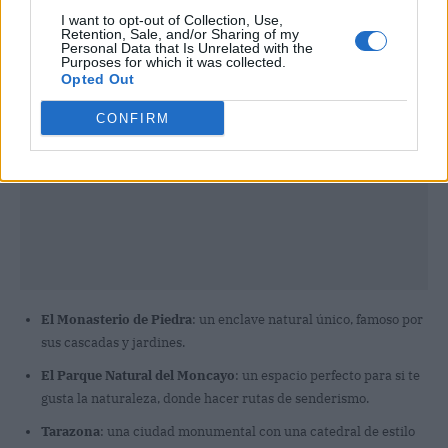
I want to opt-out of Collection, Use,
Retention, Sale, and/or Sharing of my
Personal Data that Is Unrelated with the
Purposes for which it was collected.
Opted Out
CONFIRM
El Monasterio de Piedra
: un enclave natural único, famoso por
sus cascadas y jardines.
El Parque Natural del Moncayo
: un espacio perfecto para si te
gusta la naturaleza, donde hacer rutas de senderismo.
Tarazona
: una ciudad monumental con una catedral de estilo