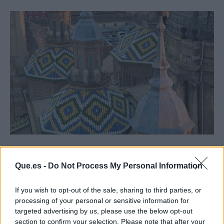
Aprovecha tu coche de alquiler
DoYouSpain para moverte por la
Que.es -
Do Not Process My Personal Information
zona
If you wish to opt-out of the sale, sharing to third parties, or
Uno de los mayores atractivos de alquilar un
processing of your personal or sensitive information for
coche en Zaragoza durante las Fiestas del
targeted advertising by us, please use the below opt-out
section to confirm your selection. Please note that after your
Pilar
es que no solo te permitirá moverte con