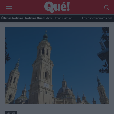
 especialidad Benidorm: Vante Urban Café ab...
Las espectaculares colaboraciones d
Últimas Noticias
- Noticias Que!:
Cultura