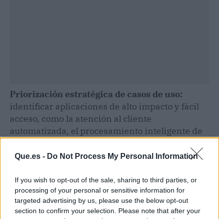
Priorización estratégica de casos de uso:
identificar aplicaciones de alto impacto y fácil
acceso, como la atención al cliente
automatizada, el procesamiento inteligente de
documentos y el análisis predictivo de riesgos,
permite obtener resultados rápidos que
Que.es -
Do Not Process My Personal Information
impulsan el crecimiento.
If you wish to opt-out of the sale, sharing to third parties, or
processing of your personal or sensitive information for
¿Cuál es la barrera más importante para la
targeted advertising by us, please use the below opt-out
implementación de IA a gran escala?
section to confirm your selection. Please note that after your