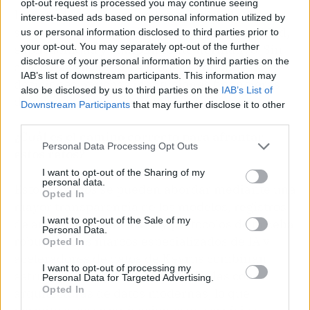
opt-out request is processed you may continue seeing
La falta de confianza en los modelos de datos
interest-based ads based on personal information utilized by
subyacentes, en particular en su auditabilidad,
us or personal information disclosed to third parties prior to
your opt-out. You may separately opt-out of the further
explicabilidad y cumplimiento normativo. Sin
disclosure of your personal information by third parties on the
confianza en cómo los modelos toman
IAB’s list of downstream participants. This information may
decisiones, muchas instituciones financieras
also be disclosed by us to third parties on the
IAB’s List of
dudan en implementar la IA a gran escala.
Downstream Participants
that may further disclose it to other
third parties.
¿Cuál es el camino correcto para afrontar
Personal Data Processing Opt Outs
estos retos?
I want to opt-out of the Sharing of my
personal data.
Estos desafíos se pueden abordar mediante una
Opted In
mayor transparencia de los modelos, registros
I want to opt-out of the Sale of my
de auditoría exhaustivos y protocolos de prueba
Personal Data.
robustos. Los marcos especializados de IA y
Opted In
aceleradores de datos de Keyrus combinan
I want to opt-out of processing my
estructuras de gobernanza probadas con
Personal Data for Targeted Advertising.
Opted In
arquitecturas de datos modernas, lo que