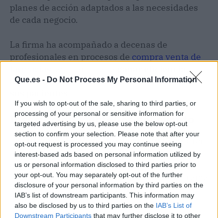
planes de acción adaptados a las necesidades
de cada negocio.
La firma ha acompañado a decenas de
profesionales en procesos de
compra venta de
farmacias
, ayudándolas a
ganar eficiencia,
Que.es -
Do Not Process My Personal Information
aumentar ingresos y reforzar la fidelidad de
sus pacientes
.
If you wish to opt-out of the sale, sharing to third parties, or
processing of your personal or sensitive information for
Inscripción y detalles del evento
targeted advertising by us, please use the below opt-out
section to confirm your selection. Please note that after your
Las
III Jornadas Consultorfarma 2025
tendrán
opt-out request is processed you may continue seeing
lugar en Málaga el 9 de octubre y están abiertas
interest-based ads based on personal information utilized by
a titulares, equipos y profesionales del sector.
us or personal information disclosed to third parties prior to
your opt-out. You may separately opt-out of the further
En la web oficial se puede consultar el programa
disclosure of your personal information by third parties on the
completo, los ponentes confirmados y
IAB’s list of downstream participants. This information may
formalizar la inscripción.
also be disclosed by us to third parties on the
IAB’s List of
Downstream Participants
that may further disclose it to other