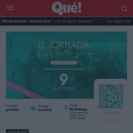
Eclipse solar en Cariñena del 12 agosto: Bodegas C...
Las mejores hipotecas de 
Últimas Noticias
- Noticias Que!:
Estilo de vida