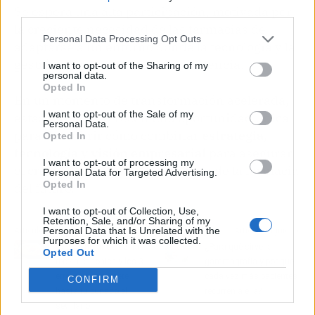
Se espera una alta participación, motivada por
third parties.
la creciente necesidad de las farmacias de
Personal Data Processing Opt Outs
adaptarse a un entorno donde la tecnología y la
gestión eficiente marcan la diferencia.
I want to opt-out of the Sharing of my
personal data.
Opted In
En un momento de transformación acelerada,
I want to opt-out of the Sale of my
estas jornadas ofrecen una oportunidad única
Personal Data.
para descubrir cómo combinar
estrategia,
Opted In
tecnología y visión empresarial
para asegurar
I want to opt-out of processing my
el crecimiento y la sostenibilidad de la farmacia
Personal Data for Targeted Advertising.
Opted In
del futuro.
I want to opt-out of Collection, Use,
Retention, Sale, and/or Sharing of my
Personal Data that Is Unrelated with the
Artículo anterior
Artículo siguiente
Purposes for which it was collected.
Gazpacho andaluz: la
¿Para qué sirve la
Opted Out
receta canónica y los 3
gammagrafía y por qué
errores que comete
cada vez más pacientes
CONFIRM
hasta tu cuñado el
recurren a ella?
sevillano