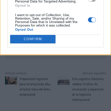
Personal Data for Targeted Advertising.
Opted In
I want to opt-out of Collection, Use,
Retention, Sale, and/or Sharing of my
Personal Data that Is Unrelated with the
Purposes for which it was collected.
Opted Out
CONFIRM
Artículo anterior
Artículo siguiente
Preparación logística
E2e Logistics Solutions
para la temporada alta;
celebra 10 años de
el factor clave del éxito
innovación y expansión
empresarial
en la logística
internacional