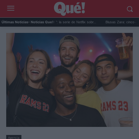
'Bomba en el Pan Am 103': la serie de Netflix sobr...
Blusas Zara: cinco diseños ele
Últimas Noticias
- Noticias Que!:
Agencia