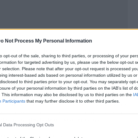
o Not Process My Personal Information
ual:
es un lenguaje secreto
, un territorio donde
to opt-out of the sale, sharing to third parties, or processing of your per
icha sin ser nombrada. Cuando los periódicos
formation for targeted advertising by us, please use the below opt-out s
 la pantalla se convierte en un refugio. Bajo la
r selection. Please note that after your opt-out request is processed y
rado rozar la verdad sin exponerla, disfrazándose
eing interest-based ads based on personal information utilized by us or
disclosed to third parties prior to your opt-out. You may separately opt-
losure of your personal information by third parties on the IAB’s list of
. This information may also be disclosed by us to third parties on the
IA
 declaraciones, el cine trabaja con la emoción y
Participants
that may further disclose it to other third parties.
ar lo innombrable: la represión de una dictadura
 de un sistema a través de la historia íntima de una
ediante la mirada de un solo personaje
.
l Data Processing Opt Outs
silencio en una denuncia.