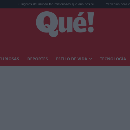
es del mundo tan misteriosos que aún nos si...
Predicción para el eclipse del 12 ago
CURIOSAS
DEPORTES
ESTILO DE VIDA
TECNOLOGÍA