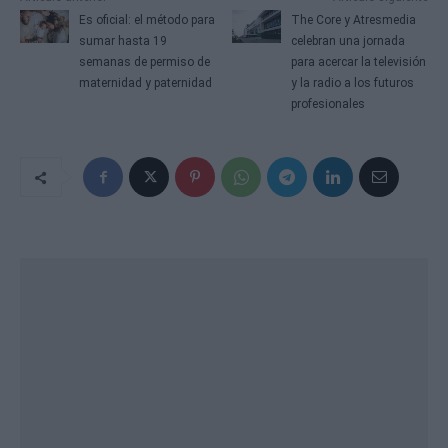
a
Es oficial: el método para
The Core y Atresmedia
v
sumar hasta 19
celebran una jornada
e
semanas de permiso de
para acercar la televisión
g
maternidad y paternidad
y la radio a los futuros
a
profesionales
c
i
ó
n
d
e
e
n
t
r
a
d
a
s