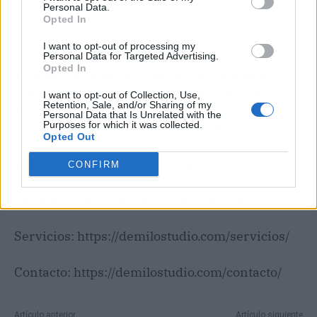
Personal Data.
Con experiencia consolidada en videografía,
Opted In
fotografía profesional y gestión de redes
I want to opt-out of processing my
sociales, Demilo Studio reafirma su objetivo de
Personal Data for Targeted Advertising.
Opted In
ayudar a las marcas a crecer con identidad
propia y a establecer conexiones duraderas con
I want to opt-out of Collection, Use,
Retention, Sale, and/or Sharing of my
su público, consolidándose como una de las
Personal Data that Is Unrelated with the
Purposes for which it was collected.
agencias más innovadoras de Valencia.
Opted Out
Web: https://www.demilostudio.com
CONFIRM
Portfolio: https://demilostudio.com/portfolio/
Servicios: https://demilostudio.com/servicios/
Contacto: https://demilostudio.com/contacto/
N
Artículo anterior
Artículo siguiente