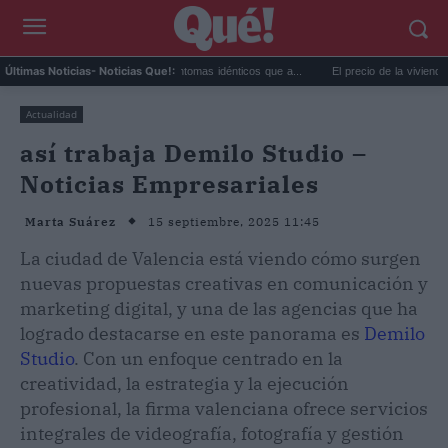
 extremo y ansiedad: síntomas idénticos que a...
El precio de la vivienda en Valencia
Últimas Noticias
- Noticias Que!:
Actualidad
así trabaja Demilo Studio –
Noticias Empresariales
15 septiembre, 2025 11:45
Marta Suárez
La ciudad de Valencia está viendo cómo surgen
nuevas propuestas creativas en comunicación y
marketing digital, y una de las agencias que ha
logrado destacarse en este panorama es
Demilo
Studio
. Con un enfoque centrado en la
creatividad, la estrategia y la ejecución
profesional, la firma valenciana ofrece servicios
integrales de videografía, fotografía y gestión