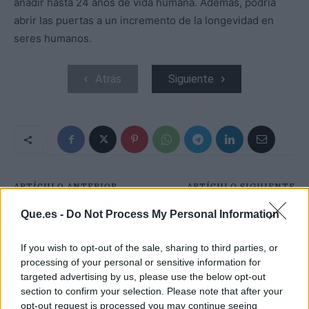
añadir hasta 24 años de vida humana. Además, podría
abrir las puertas a un incremento de la longevidad en
seres humanos.
Atrás
Siguiente
ARTÍCULO ANTERIOR
ARTÍCULO SIGUIENTE
SKLUM Y PANORAMA
DE LAS DUDAS A LA
Que.es -
Do Not Process My Personal Information
VILLAGE UNIERON
TITULARIDAD,
DISEÑO Y
MILITAO SE GANA SU
HOSPITALIDAD
LUGAR BAJO XABI
If you wish to opt-out of the sale, sharing to third parties, or
PREMIUM EN EL GRAN
ALONSO
processing of your personal or sensitive information for
PREMI DE CATALUNYA
targeted advertising by us, please use the below opt-out
DE MOTOGP
section to confirm your selection. Please note that after your
opt-out request is processed you may continue seeing