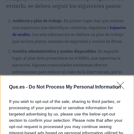
evitarlo, se deben seguir los siguientes pasos:
Auditoría y plan de trabajo
. En primer lugar, hay que realizar
una inspección que identifique cubiertas, depósitos y
bajantes
de uralita
. Con esta información se elabora un plan de trabajo
que incluye plazos, medidas de seguridad y control de fibras.
Gestión administrativa y ayudas disponibles
. En segundo
lugar, el plan debe presentarse en el RERA, que supervisa la
ejecución. Algunas comunidades autónomas ofrecen
subvenciones para reducir el coste de la intervención, por lo
que conviene informarse con antelación.
Que.es -
Do Not Process My Personal Information
Hostec, especialistas en la
retirada de uralita
If you wish to opt-out of the sale, sharing to third parties, or
processing of your personal or sensitive information for
Contar con expertos es la garantía de que el
targeted advertising by us, please use the below opt-out
section to confirm your selection. Please note that after your
proceso se realizará con seguridad y conforme
opt-out request is processed you may continue seeing
a la ley.
Hostec ofrece un servicio integral
que
interest-based ads based on personal information utilized by