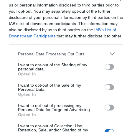
incluye la
retirada de cubiertas, depósitos y
us or personal information disclosed to third parties prior to
tuberías
, así como la correcta
gestión de
your opt-out. You may separately opt-out of the further
residuos y la tramitación administrativa
. Su
disclosure of your personal information by third parties on the
experiencia abarca desde la retirada de
IAB’s list of downstream participants. This information may
also be disclosed by us to third parties on the
IAB’s List of
una
placa de amianto
en un tejado hasta
Downstream Participants
that may further disclose it to other
intervenciones de gran envergadura en
third parties.
instalaciones industriales.
Personal Data Processing Opt Outs
I want to opt-out of the Sharing of my
personal data.
Opted In
I want to opt-out of the Sale of my
Personal Data.
Opted In
I want to opt-out of processing my
Personal Data for Targeted Advertising.
Opted In
I want to opt-out of Collection, Use,
Retention, Sale, and/or Sharing of my