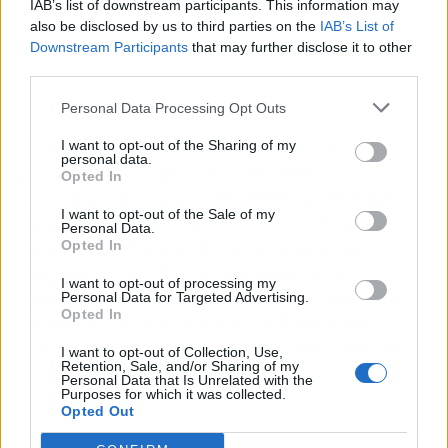
IAB’s list of downstream participants. This information may
also be disclosed by us to third parties on the
IAB’s List of
Downstream Participants
that may further disclose it to other
third parties.
Personal Data Processing Opt Outs
El proyecto de Mina Muga logró en 2021 los
I want to opt-out of the Sharing of my
personal data.
permisos necesarios del Ministerio de
Opted In
Transición Ecológica, del
Gobierno
de Aragón y
I want to opt-out of the Sale of my
del Ejecutivo de Navarra pero el Tribunal
Personal Data.
Superior de Justicia de Navarra anuló en
Opted In
septiembre de 2024 la concesión de la
I want to opt-out of processing my
explotación tras un recurso de Ecologistas en
Personal Data for Targeted Advertising.
Opted In
Acción, Sustrai Erakuntza y la Plataforma
contra las Minas de Potasa en la Bal d´Onsella y
I want to opt-out of Collection, Use,
Retention, Sale, and/or Sharing of my
El Perdón.
Personal Data that Is Unrelated with the
Purposes for which it was collected.
Opted Out
Artículo anterior
Artículo siguiente