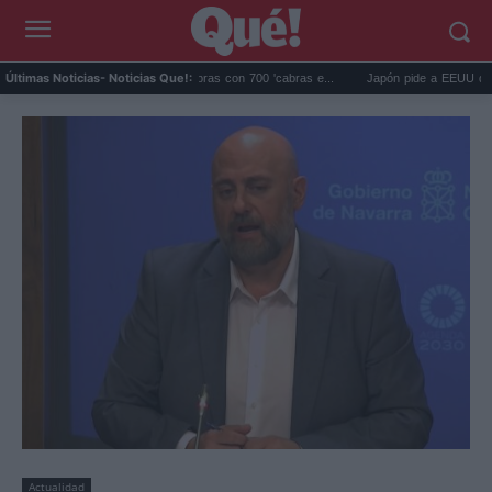
lápagos eliminó 140.000 cabras con 700 'cabras e...
Japón pide a EEUU que deje d
Últimas Noticias
- Noticias Que!:
Actualidad