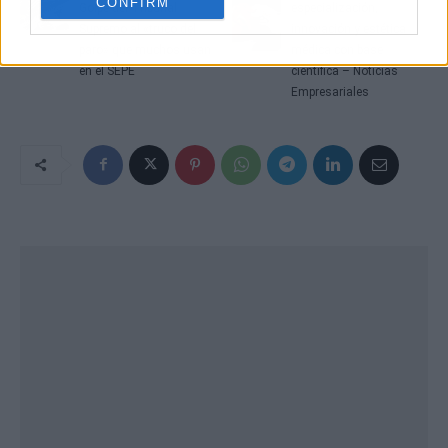
CONFIRM
Golpe del Tribunal
especialización,
Supremo al «truco del
innovación y estética
paro» que muchos usan
médica con base
en el SEPE
científica – Noticias
Empresariales