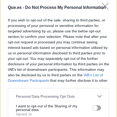
Que.es -
Do Not Process My Personal Information
Publicidad
If you wish to opt-out of the sale, sharing to third parties, or
processing of your personal or sensitive information for
targeted advertising by us, please use the below opt-out
section to confirm your selection. Please note that after your
opt-out request is processed you may continue seeing
interest-based ads based on personal information utilized by
us or personal information disclosed to third parties prior to
your opt-out. You may separately opt-out of the further
disclosure of your personal information by third parties on the
IAB’s list of downstream participants. This information may
also be disclosed by us to third parties on the
IAB’s List of
Downstream Participants
that may further disclose it to other
third parties.
Durante el verano aumentan las celebraciones,
Personal Data Processing Opt Outs
las comidas fuera y los horarios más laxos.
I want to opt-out of the Sharing of my
También se incrementa el uso de ciertos
personal data.
medicamentos fotosensibles o sedantes por
Opted In