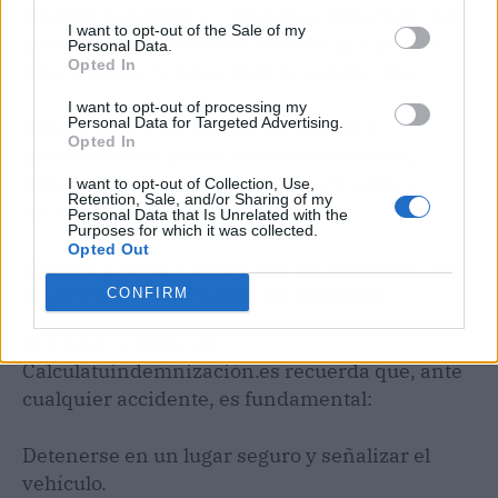
alergias, insomnio o problemas digestivos. En
I want to opt-out of the Sale of my
ambos casos, se trata de factores que afectan
Personal Data.
Opted In
directamente la capacidad de conducción.
I want to opt-out of processing my
Personal Data for Targeted Advertising.
Conducir bajo los efectos del alcohol o
Opted In
medicamentos puede considerarse delito,
además de multiplicar el riesgo de sufrir o
I want to opt-out of Collection, Use,
Retention, Sale, and/or Sharing of my
causar un accidente grave.
Personal Data that Is Unrelated with the
Purposes for which it was collected.
Opted Out
Cómo actuar tras un accidente en
carretera durante el verano
CONFIRM
El equipo jurídico de
Calculatuindemnización.es recuerda que, ante
cualquier accidente, es fundamental:
Detenerse en un lugar seguro y señalizar el
vehículo.