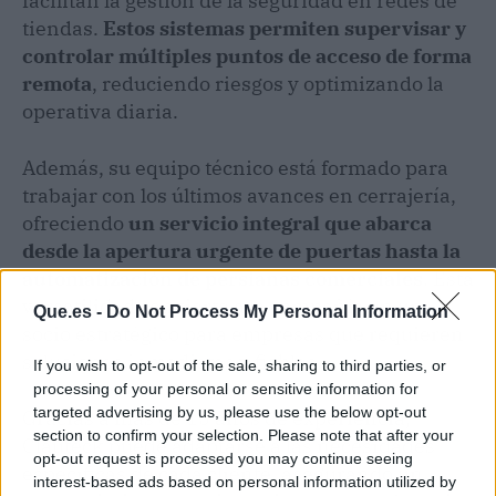
facilitan la gestión de la seguridad en redes de
tiendas.
Estos sistemas permiten supervisar y
controlar múltiples puntos de acceso de forma
remota
, reduciendo riesgos y optimizando la
operativa diaria.
Además, su equipo técnico está formado para
trabajar con los últimos avances en cerrajería,
ofreciendo
un servicio integral que abarca
desde la apertura urgente de puertas hasta la
automatización de persianas comerciales
. Esta
versatilidad convierte a la compañía en un
Que.es -
Do Not Process My Personal Information
socio estratégico para empresas que requieren
soluciones inmediatas y fiables.
If you wish to opt-out of the sale, sharing to third parties, or
processing of your personal or sensitive information for
targeted advertising by us, please use the below opt-out
Gracias a más de 15 años de experiencia,
section to confirm your selection. Please note that after your
Clauteck puede adaptarse a las necesidades
opt-out request is processed you may continue seeing
específicas de cada cliente, asegurando un
interest-based ads based on personal information utilized by