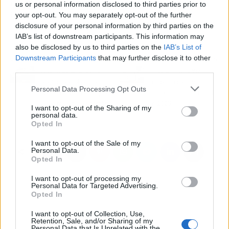
mantenimiento continuo sin costes ocultos ni
us or personal information disclosed to third parties prior to
interrupciones en la actividad comercial.
your opt-out. You may separately opt-out of the further
disclosure of your personal information by third parties on the
IAB’s list of downstream participants. This information may
also be disclosed by us to third parties on the
IAB’s List of
Downstream Participants
that may further disclose it to other
Artículo anterior
Artículo siguiente
third parties.
¿Cómo saber si se ha
El consumo de YouTube
elegido bien el primer
en connected TV
Personal Data Processing Opt Outs
cole del hijo? Pistas que
aumenta más de un 80%
valen más que el nombre
en 2025
I want to opt-out of the Sharing of my
del centro
personal data.
Opted In
I want to opt-out of the Sale of my
Personal Data.
Opted In
I want to opt-out of processing my
Personal Data for Targeted Advertising.
Opted In
I want to opt-out of Collection, Use,
Retention, Sale, and/or Sharing of my
Personal Data that Is Unrelated with the