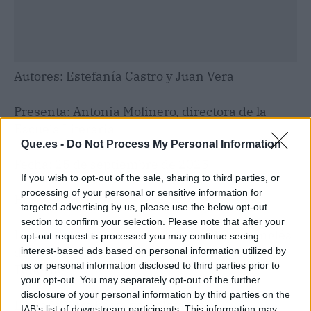
Autores: Estefanía Castro y Juan Vera
Presenta: Antonia Molinero, directora de la
Escuela Literaria
Que.es -
Do Not Process My Personal Information
Fecha: 25 de septiembre de 2025
If you wish to opt-out of the sale, sharing to third parties, or
processing of your personal or sensitive information for
Hora: 19:00 h
targeted advertising by us, please use the below opt-out
section to confirm your selection. Please note that after your
Lugar: Sala de Ámbito Cultural – El Corte Inglés
opt-out request is processed you may continue seeing
de Tres de Mayo (7ª planta), Santa Cruz de
interest-based ads based on personal information utilized by
us or personal information disclosed to third parties prior to
Tenerife
your opt-out. You may separately opt-out of the further
disclosure of your personal information by third parties on the
Entrada libre hasta completar aforo
IAB’s list of downstream participants. This information may