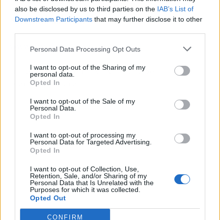
also be disclosed by us to third parties on the
IAB’s List of
Más información:
Downstream Participants
that may further disclose it to other
third parties.
www.ambitocultural.es
Personal Data Processing Opt Outs
I want to opt-out of the Sharing of my
Instagram | Facebook | X | YouTube:
personal data.
@ambitocultural
Opted In
I want to opt-out of the Sale of my
Personal Data.
Opted In
I want to opt-out of processing my
Personal Data for Targeted Advertising.
Opted In
I want to opt-out of Collection, Use,
Retention, Sale, and/or Sharing of my
Personal Data that Is Unrelated with the
Purposes for which it was collected.
Opted Out
CONFIRM