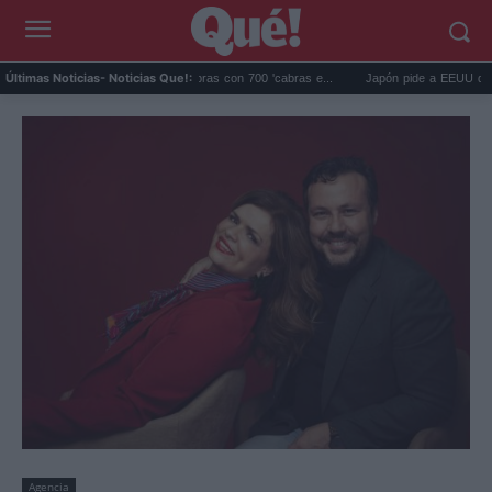
ápagos eliminó 140.000 cabras con 700 'cabras e...
Japón pide a EEUU que deje de
Últimas Noticias
- Noticias Que!:
Agencia