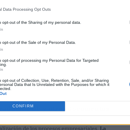
l Data Processing Opt Outs
ublicidad
o opt-out of the Sharing of my personal data.
In
o opt-out of the Sale of my Personal Data.
In
to opt-out of processing my Personal Data for Targeted
ing.
In
o opt-out of Collection, Use, Retention, Sale, and/or Sharing
ersonal Data that Is Unrelated with the Purposes for which it
lected.
Out
CONFIRM
traducir PDF y otros documentos
os de documentos técnicos, jurídicos o
talización de los procesos empresariales.
La