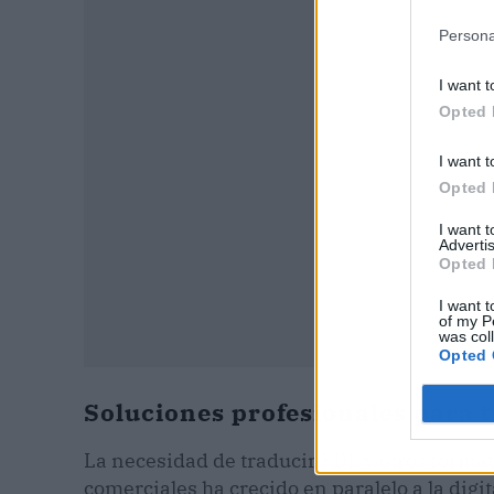
Persona
P
I want t
Opted 
I want t
Opted 
I want 
Advertis
Opted 
I want t
of my P
was col
Opted 
Soluciones profesionales para 
La necesidad de traducir PDF y otros format
comerciales ha crecido en paralelo a la digi