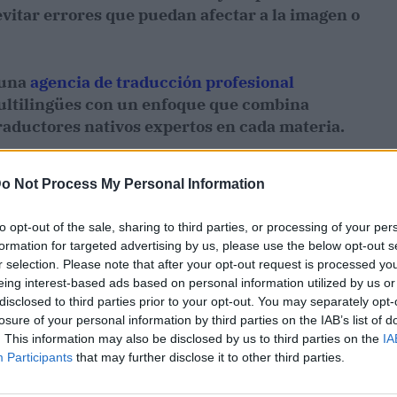
vitar errores que puedan afectar a la imagen o
 una
agencia de traducción profesional
multilingües con un enfoque que combina
raductores nativos expertos en cada materia.
o Not Process My Personal Information
to opt-out of the sale, sharing to third parties, or processing of your per
formation for targeted advertising by us, please use the below opt-out s
r selection. Please note that after your opt-out request is processed y
eing interest-based ads based on personal information utilized by us or
disclosed to third parties prior to your opt-out. You may separately opt-
losure of your personal information by third parties on the IAB’s list of
. This information may also be disclosed by us to third parties on the
IA
Participants
that may further disclose it to other third parties.