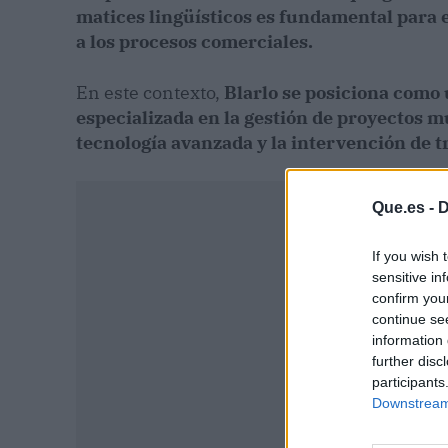
matices lingüísticos es fundamental para e
a los procesos comerciales.
En este contexto,
Blarlo se posiciona como
especializada en la gestión de proyectos 
tecnología avanzada y la intervención de t
Que.es -
D
If you wish 
sensitive in
confirm you
continue se
information 
further disc
participants
Downstream 