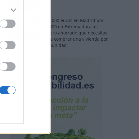
110.000 euros en Madrid por
31.000 en Extremadura: el
dinero ahorrado que necesitas
para comprar una vivienda por
comunidad