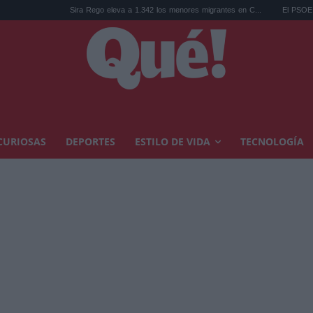
Sira Rego eleva a 1.342 los menores migrantes en C...
El PSOE denuncia ante 
CURIOSAS
DEPORTES
ESTILO DE VIDA
TECNOLOGÍA