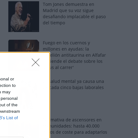
Tom Jones demuestra en
Madrid que su voz sigue
desafiando implacable el paso
del tiempo
Fuego en los cuernos y
millones en ayudas: la
rebelión antitaurina en Alfafar
enciende el debate sobre los
'bous al carrer'
sonal or
La salud mental ya causa una
ection to
de cada cinco bajas laborales
ou may
 personal
out of the
 downstream
B’s List of
Normativa de ascensores en
comunidades: hasta 40.000
euros de coste para adaptarlos