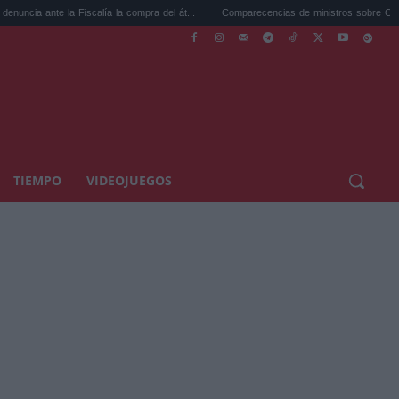
la Fiscalía la compra del át...
Comparecencias de ministros sobre Ceuta: Marlaska,
TIEMPO
VIDEOJUEGOS