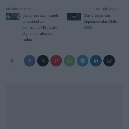
Artículo anterior
Artículo siguiente
¿Estamos sacrificando
Cómo Jugar con
privacidad por
Criptomonedas Chile
comodidad? El debate
2025
digital que afecta a
todos