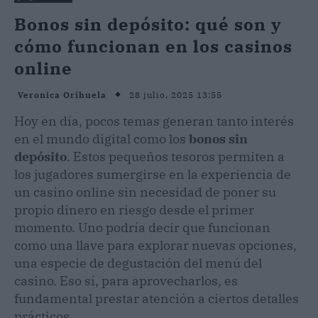
Bonos sin depósito: qué son y
cómo funcionan en los casinos
online
28 julio, 2025 13:55
Veronica Orihuela
Hoy en día, pocos temas generan tanto interés
en el mundo digital como los
bonos sin
depósito
. Estos pequeños tesoros permiten a
los jugadores sumergirse en la experiencia de
un casino online sin necesidad de poner su
propio dinero en riesgo desde el primer
momento. Uno podría decir que funcionan
como una llave para explorar nuevas opciones,
una especie de degustación del menú del
casino. Eso sí, para aprovecharlos, es
fundamental prestar atención a ciertos detalles
prácticos.