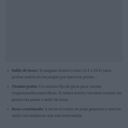
Saldo de bono:
Te asignan dinero (como 10 € o 20 €) para
probar suerte en los juegos que marca la promo.
Tiradas gratis:
Un número fijo de giros para ciertas
tragamonedas específicas. Si tienes suerte con estas tiradas, las
ganancias pasan a saldo de bono.
Bono combinado:
A veces el casino se pone generoso y mezcla
saldo con tiradas en una sola bienvenida.