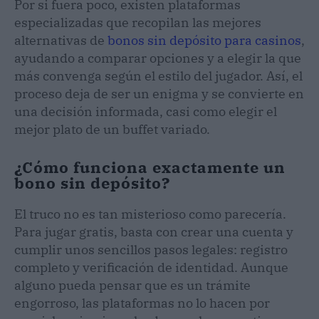
Por si fuera poco, existen plataformas
especializadas que recopilan las mejores
alternativas de
bonos sin depósito para casinos
,
ayudando a comparar opciones y a elegir la que
más convenga según el estilo del jugador. Así, el
proceso deja de ser un enigma y se convierte en
una decisión informada, casi como elegir el
mejor plato de un buffet variado.
¿Cómo funciona exactamente un
bono sin depósito?
El truco no es tan misterioso como parecería.
Para jugar gratis, basta con crear una cuenta y
cumplir unos sencillos pasos legales: registro
completo y verificación de identidad. Aunque
alguno pueda pensar que es un trámite
engorroso, las plataformas no lo hacen por