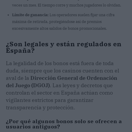
veces un mes. El tiempo corre y muchos jugadores lo olvidan.
Límite de ganancia:
Los operadores suelen fijar una cifra
máxima de retirada, protegiéndose así de premios
excesivamente altos salidos de bonos promocionales.
¿Son legales y están regulados en
España?
La legalidad de los bonos está fuera de toda
duda, siempre que los casinos cuenten con el
aval de la
Dirección General de Ordenación
del Juego (DGOJ)
. Las leyes y decretos que
controlan el sector en España actúan como
vigilantes estrictos para garantizar
transparencia y protección.
¿Por qué algunos bonos solo se ofrecen a
usuarios antiguos?