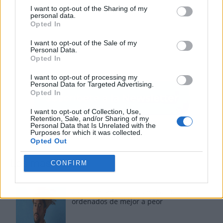
I want to opt-out of the Sharing of my
personal data.
Opted In
I want to opt-out of the Sale of my
Personal Data.
Opted In
I want to opt-out of processing my
Personal Data for Targeted Advertising.
Opted In
I want to opt-out of Collection, Use,
Retention, Sale, and/or Sharing of my
Personal Data that Is Unrelated with the
Purposes for which it was collected.
Opted Out
Los más vistos
CONFIRM
Los 7 mejores discos de Bad Bunny,
ordenados de mejor a peor