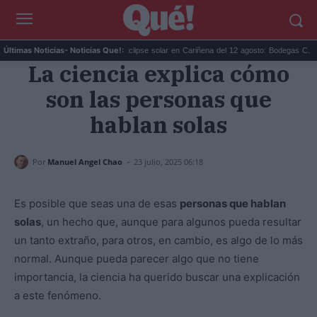
Trigo de Sonorama Ri...
Eclipse solar en Cariñena del 12 agosto: Bodegas C...
Últimas Noticias
- Noticias Que!:
La ciencia explica cómo
son las personas que
hablan solas
-
Por
Manuel Angel Chao
23 julio, 2025 06:18
Es posible que seas una de esas
personas que hablan
solas
, un hecho que, aunque para algunos pueda resultar
un tanto extraño, para otros, en cambio, es algo de lo más
normal. Aunque pueda parecer algo que no tiene
importancia, la ciencia ha querido buscar una explicación
a este fenómeno.