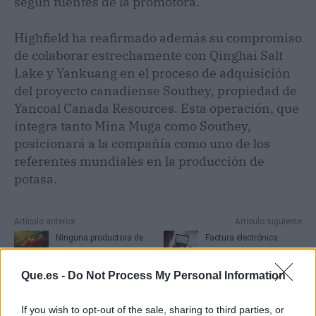
según fuentes de la promotora.
Highfield ha reafirmado además su compromiso
de colaborar estrechamente con Qinghai Salt
Lake y Yankuang en el proceso de adquisición
del proyecto canadiense Southey, propiedad de
Yancoal Canada Resources. Esta operación, que
integra tanto Mina Muga como Southey,
posicionará a la compañía como uno de los
referentes mundiales en la producción de
potasa.
Artículo anterior
Artículo siguiente
Ninguna productora de
Factura electrónica
tomates cherry marroquí
obligatoria en 2025: una
incumple la legislación
oportunidad para
Que.es -
Do Not Process My Personal Information
europea sobre
digitalizar y automatizar
etiquetado, según
tu pyme
If you wish to opt-out of the sale, sharing to third parties, or
expertos en el sector