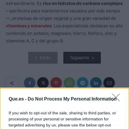
extraordinario. Es
rico en hidratos de carbono complejos
—perfectos para mantenernos saciados por más tiempo
—, proteínas de origen vegetal y una gran variedad de
vitaminas y minerales
. Los especialistas destacan su alto
contenido en potasio, magnesio, hierro, fósforo, zinc y
vitaminas A, C y del grupo B.
Atrás
Siguiente
Que.es -
Do Not Process My Personal Information
ARTÍCULO ANTERIOR
ARTÍCULO SIGUIENTE
'FIRST DATES' REVELA
LOS COCHES DE BYD YA
If you wish to opt-out of the sale, sharing to third parties, or
POR QUÉ EL SUDOR,
PUEDEN APARCAR
processing of your personal or sensitive information for
LOS SOLTEROS Y LAS
SOLOS Y SIN
targeted advertising by us, please use the below opt-out
FEROMONAS ESTÁN
CONDUCTOR