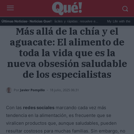
.
40 recetas de verano fáciles y rápidas: resuelve e...
My Life with the Walter B
Últimas Noticias
- Noticias Que!:
Más allá de la chía y el
aguacate: El alimento de
toda la vida que es la
nueva obsesión saludable
de los especialistas
-
Por
Javier Pompilio
18 julio, 2025 06:31
Con las
redes sociales
marcando cada vez más
tendencia en la alimentación, es frecuente que se
viralicen productos que, aunque saludables, pueden
resultar costosos para muchas familias. Sin embargo, no