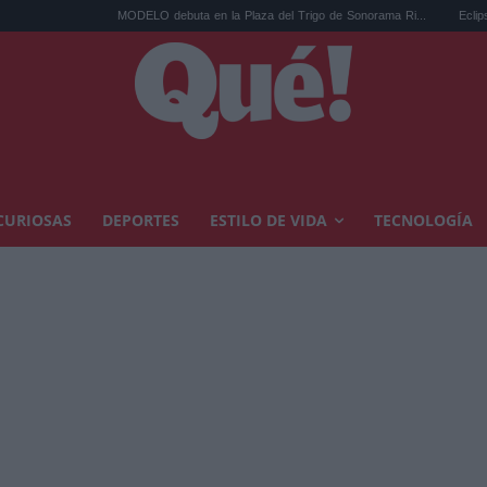
MODELO debuta en la Plaza del Trigo de Sonorama Ri...
Eclipse solar en Cari
CURIOSAS
DEPORTES
ESTILO DE VIDA
TECNOLOGÍA