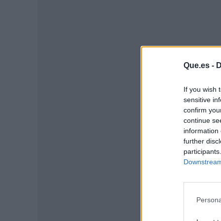
Que.es -
D
If you wish 
sensitive in
P
confirm you
continue se
information 
further disc
participants
Downstream 
Persona