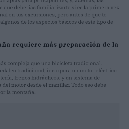
on aptas para principiantes, y, además, las
s que deberías familiarizarte si es la primera vez
nial en tus excursiones, pero antes de que te
 algunos de los aspectos básicos de este tipo de
taña requiere más preparación de la
s compleja que una bicicleta tradicional.
edaleo tradicional, incorpora un motor eléctrico
ería, frenos hidráulicos, y un sistema de
a del motor desde el manillar. Todo eso debe
por la montaña.