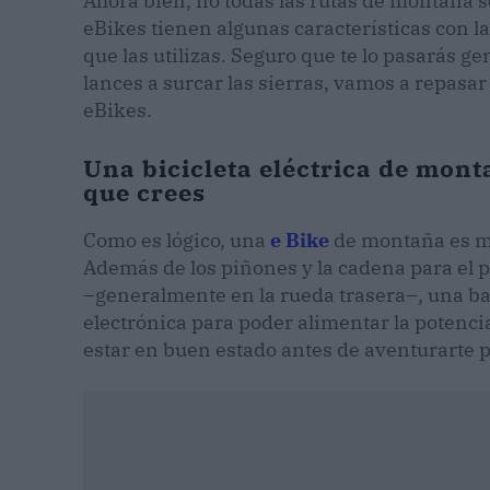
Ahora bien, no todas las rutas de montaña s
eBikes tienen algunas características con la
que las utilizas. Seguro que te lo pasarás ge
lances a surcar las sierras, vamos a repasar
eBikes.
Una bicicleta eléctrica de mon
que crees
Como es lógico, una
e Bike
de montaña es má
Además de los piñones y la cadena para el p
–generalmente en la rueda trasera–, una bat
electrónica para poder alimentar la potenci
estar en buen estado antes de aventurarte 