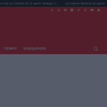
ñena del 12 agosto: Bodegas C...
Las mejores hipotecas de agosto: el TAE más compe
TIEMPO
VIDEOJUEGOS