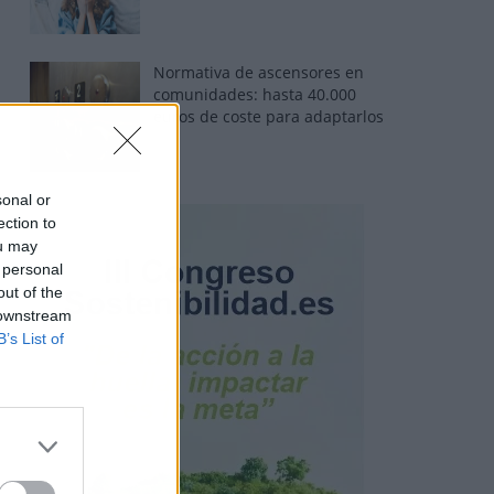
Normativa de ascensores en
comunidades: hasta 40.000
euros de coste para adaptarlos
sonal or
ection to
ou may
 personal
out of the
 downstream
B’s List of