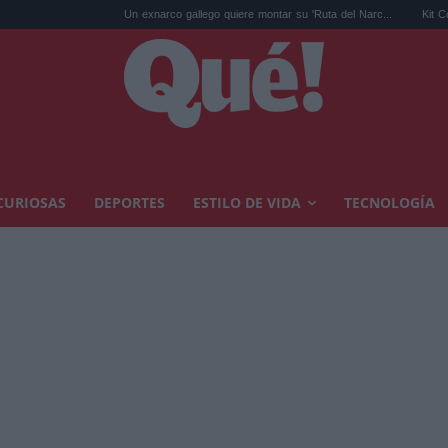
Un exnarco gallego quiere montar su 'Ruta del Narc...
Kit Connor será
CURIOSAS
DEPORTES
ESTILO DE VIDA
TECNOLOGÍA