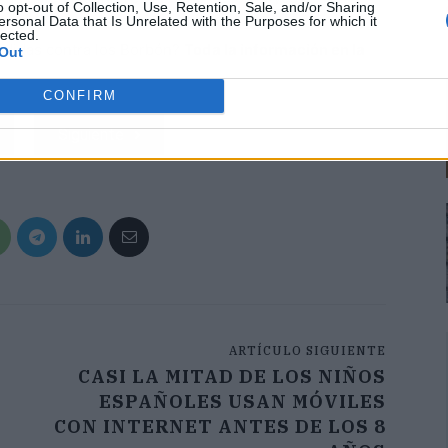
o opt-out of Collection, Use, Retention, Sale, and/or Sharing
ersonal Data that Is Unrelated with the Purposes for which it
lected.
edidas contra los Borbón?
Toda la información en la
Out
CONFIRM
Siguiente
ARTÍCULO SIGUIENTE
CASI LA MITAD DE LOS NIÑOS
ESPAÑOLES USAN MÓVILES
CON INTERNET ANTES DE LOS 8