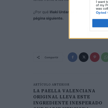
I want t
of my P
was col
¿Por qué
Iñaki Urdangarin
tomaría estas m
Opted 
página siguiente.
Atrás
Compartir
ARTÍCULO ANTERIOR
LA PAELLA VALENCIANA
ORIGINAL LLEVA ESTE
INGREDIENTE INESPERADO