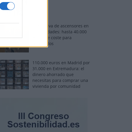
Normativa de ascensores en
comunidades: hasta 40.000
euros de coste para
adaptarlos
110.000 euros en Madrid por
31.000 en Extremadura: el
dinero ahorrado que
necesitas para comprar una
vivienda por comunidad