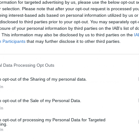
formation for targeted advertising by us, please use the below opt-out s
r selection. Please note that after your opt-out request is processed y
eing interest-based ads based on personal information utilized by us or
disclosed to third parties prior to your opt-out. You may separately opt-
losure of your personal information by third parties on the IAB’s list of
L
. This information may also be disclosed by us to third parties on the
IA
eva amenaza | Fuente: Agencias
Participants
that may further disclose it to other third parties.
garin y la familia Borbón no son nuevos. Según el
e Palma firmaría un acuerdo de divorcio con una
l Data Processing Opt Outs
an dos millones de euros en efectivo y una pensión
brían realizado desde cuentas en Suiza para esquivar
o opt-out of the Sharing of my personal data.
ta aparente vitalicia es evitar que Urdangarin exponga
In
rzuela.
o opt-out of the Sale of my Personal Data.
bría utilizado estos secretos como una herramienta de
In
 relación con los Borbón, durante más de dos
to opt-out of processing my Personal Data for Targeted
ción que podría afectar la imagen pública de varios
ing.
In
uación habría hecho que
la Casa Real
asuma un silencio
 de quien alguna vez fue uno de los suyos.