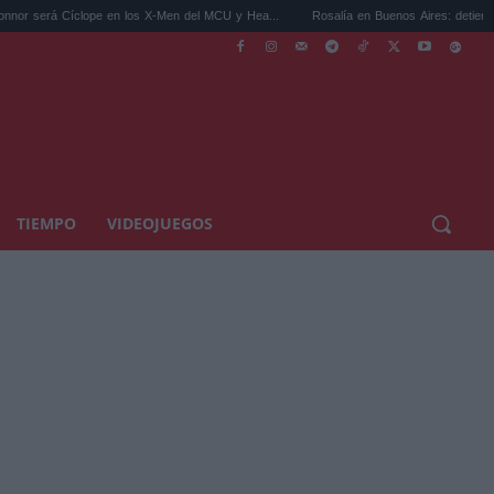
 Cíclope en los X-Men del MCU y Hea...
Rosalía en Buenos Aires: detiene el tráfico y
TIEMPO
VIDEOJUEGOS