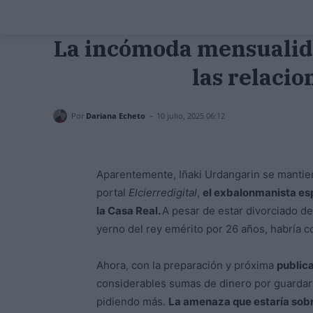
La incómoda mensualida
las relacio
-
Por
Dariana Echeto
10 julio, 2025 06:12
Aparentemente, Iñaki Urdangarin se mantie
portal
Elcierredigital
,
el exbalonmanista esp
la Casa Real.
A pesar de estar divorciado de
yerno del rey emérito por 26 años, habría c
Ahora, con la preparación y próxima
publica
considerables sumas de dinero por guardar 
pidiendo más.
La amenaza que estaría sobr