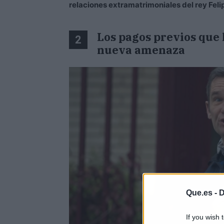
relaciones extramatrimoniales del rey Feli
Los pagos previos que 
2
nueva amenaza
Que.es -
D
If you wish 