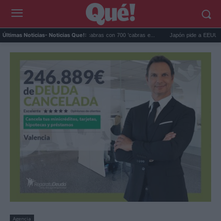
Galápagos eliminó 140.000 cabras con 700 'cabras e...
Japón pide a EEUU que deje
Últimas Noticias
- Noticias Que!:
Agencia