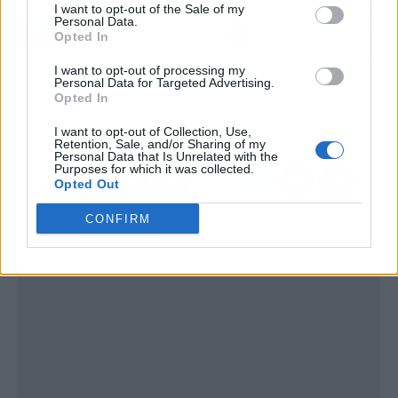
Artículo anterior
Artículo siguiente
I want to opt-out of the Sale of my
Personal Data.
Nueva promoción de
Repara tu Deuda cancela
Opted In
Confortauto y Hankook,
582.734 € en Alicante
un crucero para dos
(Comunidad Valenciana)
I want to opt-out of processing my
personas entre los
con la Ley de Segunda
Personal Data for Targeted Advertising.
Opted In
clientes que cambien
Oportunidad
sus neumáticos
I want to opt-out of Collection, Use,
Retention, Sale, and/or Sharing of my
Personal Data that Is Unrelated with the
Purposes for which it was collected.
Opted Out
CONFIRM