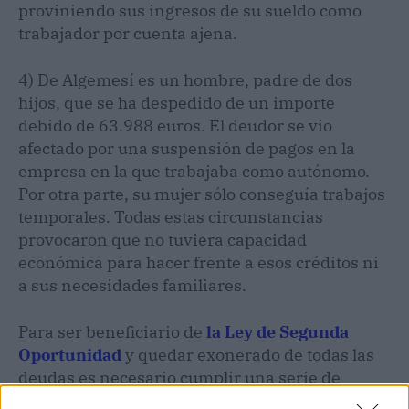
proviniendo sus ingresos de su sueldo como
trabajador por cuenta ajena.
4) De Algemesí es un hombre, padre de dos
hijos, que se ha despedido de un importe
debido de 63.988 euros. El deudor se vio
afectado por una suspensión de pagos en la
empresa en la que trabajaba como autónomo.
Por otra parte, su mujer sólo conseguía trabajos
temporales. Todas estas circunstancias
provocaron que no tuviera capacidad
económica para hacer frente a esos créditos ni
a sus necesidades familiares.
Para ser beneficiario de
la Ley de Segunda
Oportunidad
y quedar exonerado de todas las
deudas es necesario cumplir una serie de
requisitos. En líneas generales, es suficiente