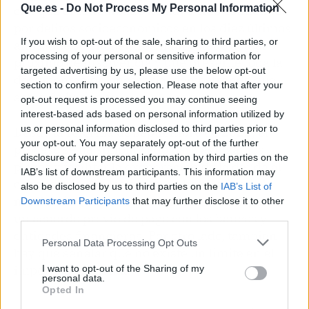
Que.es -
Do Not Process My Personal Information
con que el concursado no haya sido condenado
por delitos socioeconómicos en los diez últimos
If you wish to opt-out of the sale, sharing to third parties, or
años, que se encuentre en un estado actual o
processing of your personal or sensitive information for
próximo de insolvencia y que presente toda la
targeted advertising by us, please use the below opt-out
documentación necesaria, demostrando que
section to confirm your selection. Please note that after your
actúa de buena fe.
opt-out request is processed you may continue seeing
interest-based ads based on personal information utilized by
us or personal information disclosed to third parties prior to
Desde la reforma de septiembre de 2022, el
your opt-out. You may separately opt-out of the further
proceso se ha simplificado para agilizar los
disclosure of your personal information by third parties on the
plazos y facilitar la exoneración de la deuda al
IAB’s list of downstream participants. This information may
concursado. Así las cosas, se ha eliminado la
also be disclosed by us to third parties on the
IAB’s List of
mediación y no es necesario intentar llegar a
Downstream Participants
that may further disclose it to other
third parties.
un acuerdo previo de pago con los bancos y
entidades financieras. Por otro lado, también
Personal Data Processing Opt Outs
hay que señalar que no existe un límite en el
importe de la deuda.
I want to opt-out of the Sharing of my
personal data.
Opted In