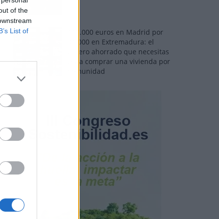
out of the
 downstream
B’s List of
110.000 euros en Madrid por
31.000 en Extremadura: el
dinero ahorrado que necesitas
para comprar una vivienda por
comunidad