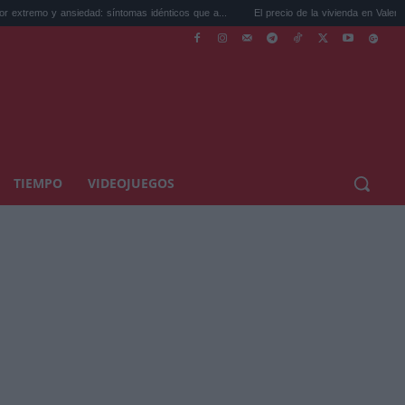
edad: síntomas idénticos que a...
El precio de la vivienda en Valencia sube a 3.485 ..
TIEMPO
VIDEOJUEGOS