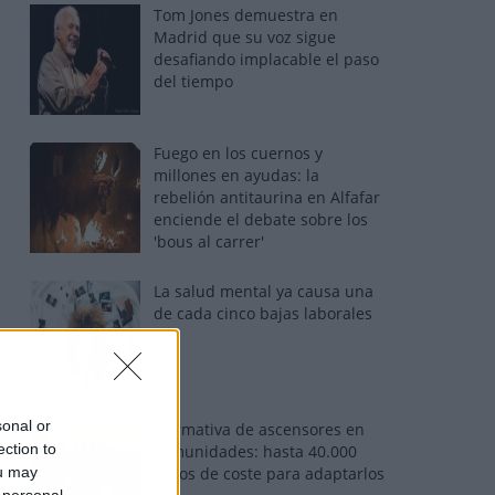
Tom Jones demuestra en
Madrid que su voz sigue
desafiando implacable el paso
del tiempo
Fuego en los cuernos y
millones en ayudas: la
rebelión antitaurina en Alfafar
enciende el debate sobre los
'bous al carrer'
La salud mental ya causa una
de cada cinco bajas laborales
sonal or
Normativa de ascensores en
ection to
comunidades: hasta 40.000
ou may
euros de coste para adaptarlos
 personal