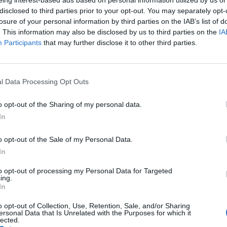
disclosed to third parties prior to your opt-out. You may separately opt-
losure of your personal information by third parties on the IAB’s list of
. This information may also be disclosed by us to third parties on the
IA
Participants
that may further disclose it to other third parties.
l Data Processing Opt Outs
o opt-out of the Sharing of my personal data.
 6.800 millones de euros, Vols Partners se
In
la financiación de proyectos de infraestructura
cular y gestión hídrica en contextos de estrés
o opt-out of the Sale of my Personal Data.
to en Murcia de la desaladora más grande de
In
to opt-out of processing my Personal Data for Targeted
ing.
In
talecer la estructura corporativa bajo los
e incrementa el atractivo de nuestros activos
o opt-out of Collection, Use, Retention, Sale, and/or Sharing
vo es unir rentabilidad, sostenibilidad e impacto
ersonal Data that Is Unrelated with the Purposes for which it
lected.
EO de Vols Partners SL.