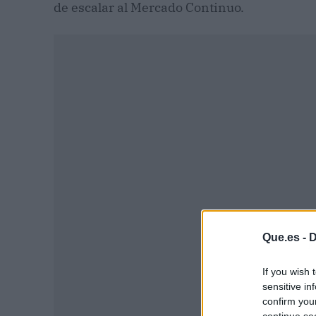
de escalar al Mercado Continuo.
Que.es -
D
P
If you wish 
sensitive in
confirm you
continue se