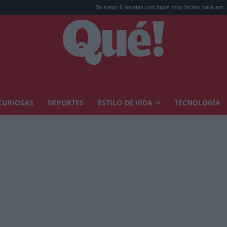
Te traigo 6 recetas con higos muy fáciles para apr...
Galápagos 
CURIOSAS
DEPORTES
ESTILO DE VIDA
TECNOLOGÍA