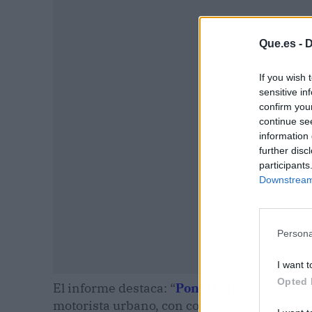
Que.es -
D
P
If you wish 
sensitive in
confirm you
continue se
information 
further disc
participants
Downstream 
Persona
I want t
Opted 
El informe destaca: “
Pont Grup
ha sabido es
motorista urbano, con coberturas exclusivas