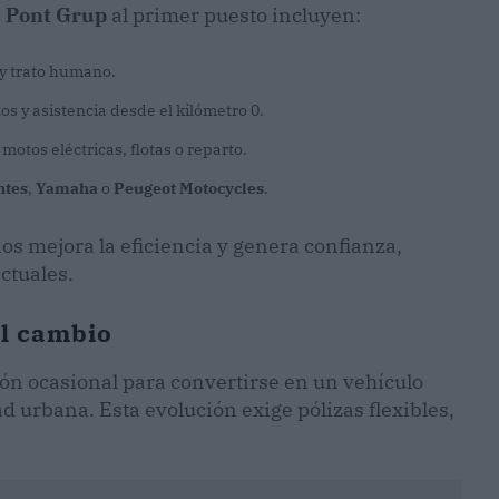
a
Pont Grup
al primer puesto incluyen:
 y trato humano.
os y asistencia desde el kilómetro 0.
motos eléctricas, flotas o reparto.
ntes
,
Yamaha
o
Peugeot Motocycles
.
s mejora la eficiencia y genera confianza,
ctuales.
el cambio
ón ocasional para convertirse en un vehículo
d urbana. Esta evolución exige pólizas flexibles,