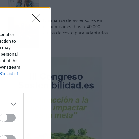
Normativa de ascensores en
comunidades: hasta 40.000
euros de coste para adaptarlos
sonal or
ection to
ou may
 personal
out of the
 downstream
B’s List of