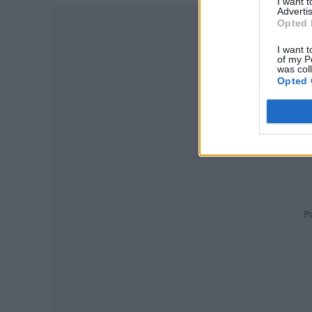
I want 
Advertis
Opted 
I want t
of my P
was col
Opted 
P