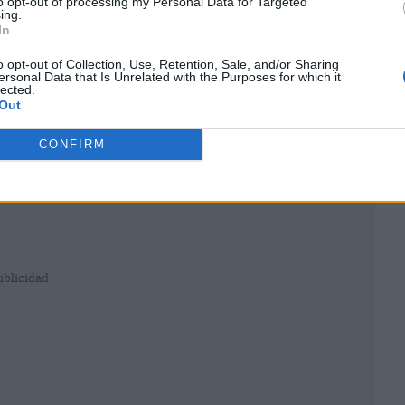
to opt-out of processing my Personal Data for Targeted
ing.
In
o opt-out of Collection, Use, Retention, Sale, and/or Sharing
ersonal Data that Is Unrelated with the Purposes for which it
lected.
Out
CONFIRM
ublicidad