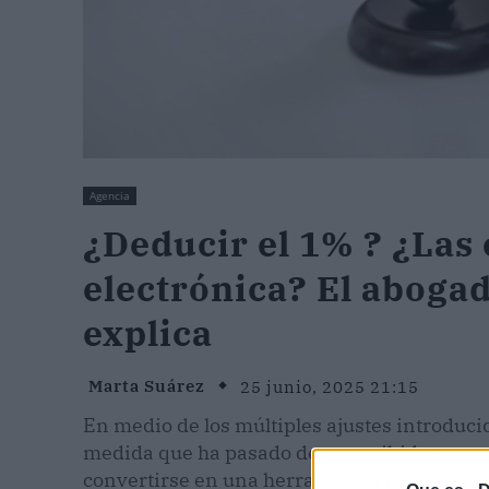
Agencia
¿Deducir el 1% ? ¿Las
electrónica? El abogad
explica
Marta Suárez
25 junio, 2025 21:15
En medio de los múltiples ajustes introducid
medida que ha pasado desapercibida para 
convertirse en una herramienta clave para 