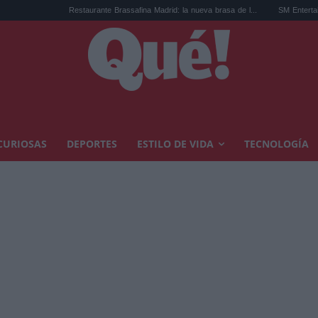
Restaurante Brassafina Madrid: la nueva brasa de l...
SM Entertainment desvel
CURIOSAS
DEPORTES
ESTILO DE VIDA
TECNOLOGÍA