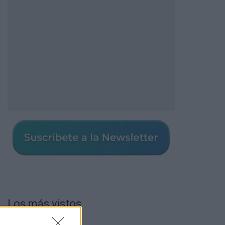
Los más vistos