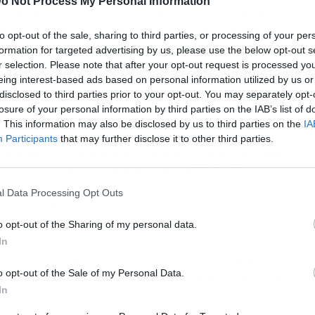
o Not Process My Personal Information
ción al artículo 336 del Estatuto Tributario, que
ducción hasta el uno por ciento del total de las
to opt-out of the sale, sharing to third parties, or processing of your per
ición de bienes y servicios. El abogado Jhon
formation for targeted advertising by us, please use the below opt-out s
tario colombiano, ha comenzado a difundir esta
r selection. Please note that after your opt-out request is processed y
eing interest-based ads based on personal information utilized by us or
honbustos.com
, con el objetivo de que más
disclosed to third parties prior to your opt-out. You may separately opt-
rse de este cambio normativo sin cometer
losure of your personal information by third parties on the IAB’s list of
stos.
. This information may also be disclosed by us to third parties on the
IA
Participants
that may further disclose it to other third parties.
ción no es automática ni general, sino que exige
e los requisitos exigidos por la DIAN. El
uno por ciento del valor total de todas las
l Data Processing Opt Outs
n sido respaldadas por facturas electrónicas
to significa que, con una adecuada gestión de
o opt-out of the Sharing of my personal data.
 cualquier persona natural o jurídica puede
In
ra muchos contribuyentes, ese uno por ciento
o opt-out of the Sale of my Personal Data.
hacer una diferencia importante al momento de
In