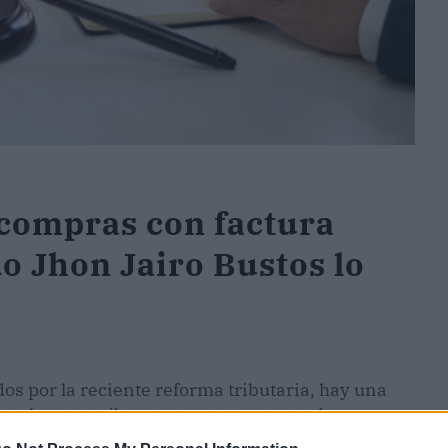
 compras con factura
o Jhon Jairo Bustos lo
os por la reciente reforma tributaria, hay una
muchos contribuyentes, pero que puede
optimizar la declaración de renta de manera