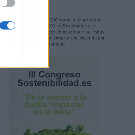
110.000 euros en Madrid por
31.000 en Extremadura: el
dinero ahorrado que necesitas
para comprar una vivienda por
comunidad