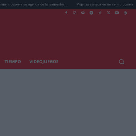
a su agenda de lanzamientos...
Mujer asesinada en un centro comercial de Murcia: ..
TIEMPO
VIDEOJUEGOS