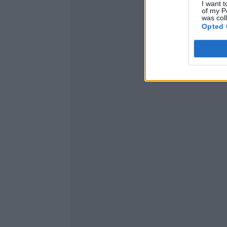
I want t
of my P
was col
Opted 