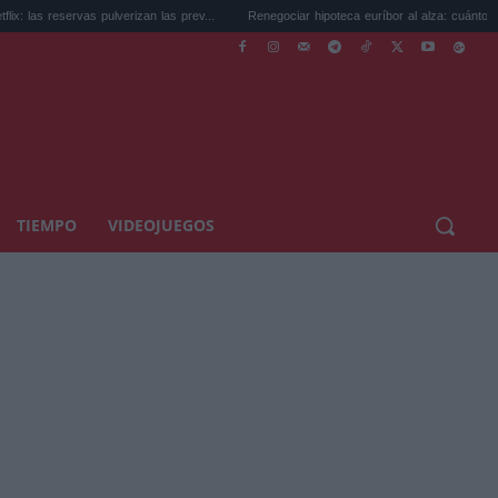
servas pulverizan las prev...
Renegociar hipoteca euríbor al alza: cuánto puedes...
TIEMPO
VIDEOJUEGOS