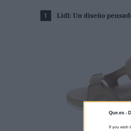
Lidl: Un diseño pensad
1
Que.es -
D
If you wish 