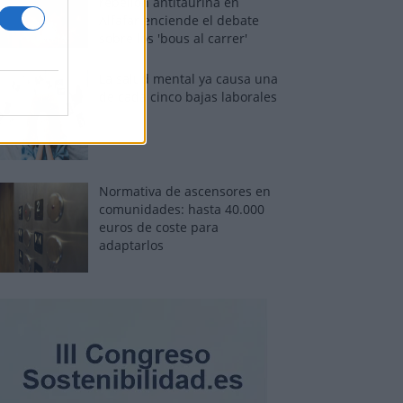
rebelión antitaurina en
Alfafar enciende el debate
sobre los 'bous al carrer'
La salud mental ya causa una
de cada cinco bajas laborales
Normativa de ascensores en
comunidades: hasta 40.000
euros de coste para
adaptarlos