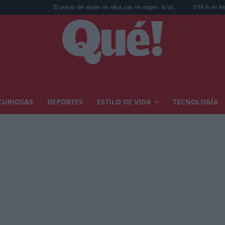
El precio del aceite de oliva cae en origen: la bo...
GTA 6 en Netflix: las re
CURIOSAS
DEPORTES
ESTILO DE VIDA
TECNOLOGÍA