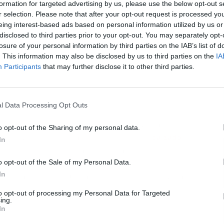
formation for targeted advertising by us, please use the below opt-out s
r selection. Please note that after your opt-out request is processed y
eing interest-based ads based on personal information utilized by us or
disclosed to third parties prior to your opt-out. You may separately opt-
losure of your personal information by third parties on the IAB’s list of
L
. This information may also be disclosed by us to third parties on the
IA
Participants
that may further disclose it to other third parties.
l Data Processing Opt Outs
a por su suela flexible y perfilada, diseñada para
aracterística es clave, especialmente en verano,
o opt-out of the Sharing of my personal data.
entes, y es precisamente lo que rodea a un
calzado
In
e se adapta tanto al talón como al antepié, generando
o opt-out of the Sale of my Personal Data.
a comodidad ni la frescura. Además, al permitir ese
In
 la planta del pie trabajan de forma saludable, evitando
to opt-out of processing my Personal Data for Targeted
ing.
In