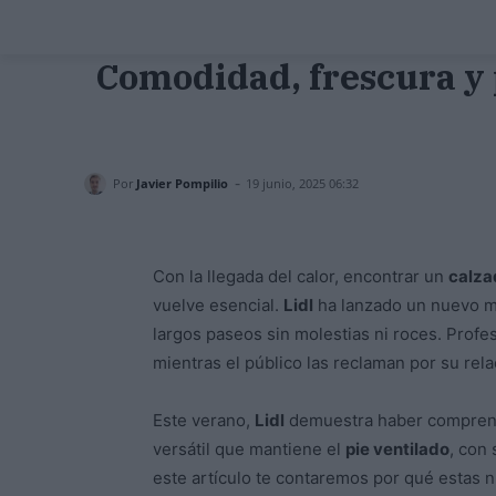
Comodidad, frescura y p
-
Por
Javier Pompilio
19 junio, 2025 06:32
Con la llegada del calor, encontrar un
calza
vuelve esencial.
Lidl
ha lanzado un nuevo 
largos paseos sin molestias ni roces. Profe
mientras el público las reclaman por su relac
Este verano,
Lidl
demuestra haber comprendi
versátil que mantiene el
pie ventilado
, con
este artículo te contaremos por qué estas n