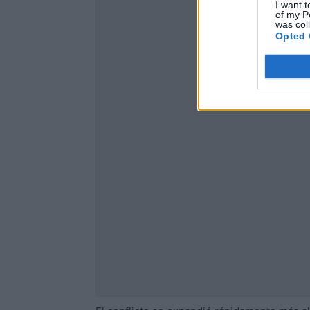
I want t
of my P
was col
Opted 