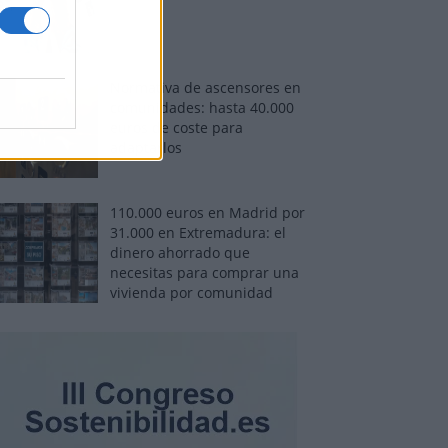
Normativa de ascensores en
comunidades: hasta 40.000
euros de coste para
adaptarlos
110.000 euros en Madrid por
31.000 en Extremadura: el
dinero ahorrado que
necesitas para comprar una
vivienda por comunidad