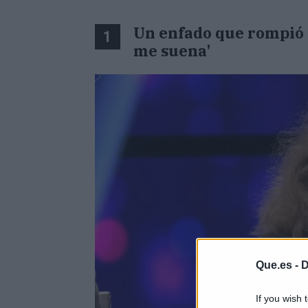
Un enfado que rompió c
1
me suena'
Que.es -
D
If you wish 