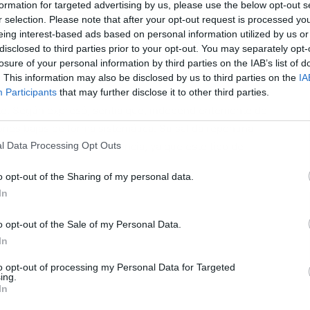
formation for targeted advertising by us, please use the below opt-out s
r selection. Please note that after your opt-out request is processed y
eing interest-based ads based on personal information utilized by us or
ena' | Fuente: Antena 3
disclosed to third parties prior to your opt-out. You may separately opt-
losure of your personal information by third parties on the IAB’s list of
L
onizar uno de los momentos más tensos de esta
. This information may also be disclosed by us to third parties on the
IA
y cantante, visiblemente molesta, dejó el plató después
Participants
that may further disclose it to other third parties.
nte. Según expresó, sentía que, independientemente de
es bajas de forma sistemática. Su salida repentina
l Data Processing Opt Outs
presentes como a la audiencia, ya que este tipo de
o opt-out of the Sharing of my personal data.
In
o opt-out of the Sale of my Personal Data.
In
to opt-out of processing my Personal Data for Targeted
ing.
In