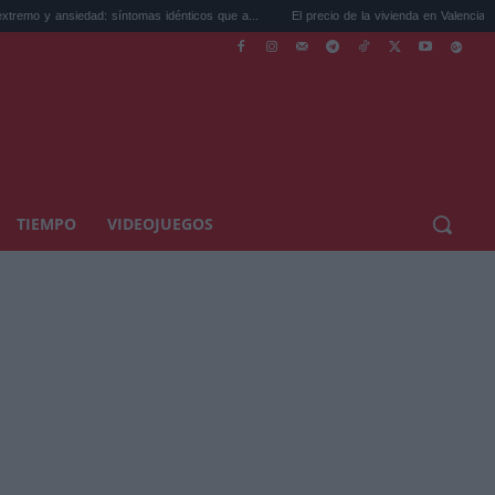
siedad: síntomas idénticos que a...
El precio de la vivienda en Valencia sube a 3.485 
TIEMPO
VIDEOJUEGOS