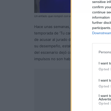
sensitive in
confirm you
continue se
Un enfado que rompió con el tono habitual de ‘Tu cara me su
information 
further disc
Hace unas semanas, vimos a Yenesi protag
participants
temporada de ‘Tu cara me suena’. La actriz 
Downstream 
de acusar al jurado de evaluarla injustame
su desempeño, estaba recibiendo puntuacion
Persona
del escenario dejó confundidos tanto a los 
impulsos no son habituales en el concurso.
I want t
Opted 
I want t
Opted 
I want 
Advertis
Opted 