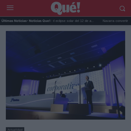
..
Gafas gratis para ver el eclipse solar del 12 de a...
Navarra convertirá monaste
Últimas Noticias
- Noticias Que!:
Actualidad