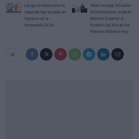
a
LaLiga se sitúa como la
Alexis Amaya, fundador
v
segunda liga europea en
de Dormitorum, recibe la
e
ingresos en la
Mención Especial al
g
temporada 23-24
Directivo del Año en los
a
Premios Atlántico Hoy
c
i
ó
n
d
e
e
n
t
r
a
d
a
s