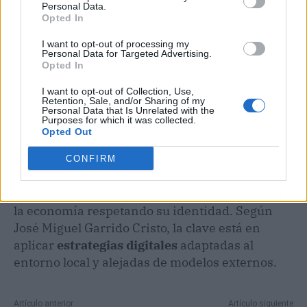
Personal Data.
Opted In
I want to opt-out of processing my
Personal Data for Targeted Advertising.
Opted In
I want to opt-out of Collection, Use,
Retention, Sale, and/or Sharing of my
Personal Data that Is Unrelated with the
Purposes for which it was collected.
Opted Out
CONFIRM
En islas como Tenerife, el desafío es actualizar
la economía respetando su identidad. Según
José Miguel Garrido Cristo, la clave está en
aplicar
estrategias digitales
adaptadas al
entorno local y alejadas de modelos externos.
N
Artículo anterior
Artículo siguiente