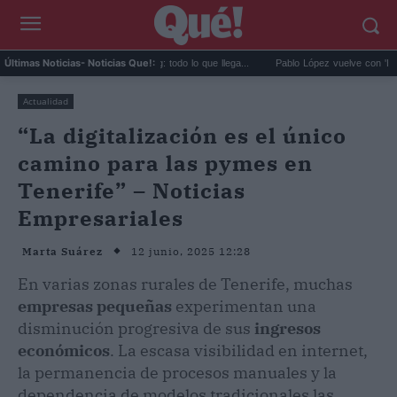
enos de agosto en streaming: todo lo que llega...
Pablo López vuelve con 'El Cuatro':
Últimas Noticias
- Noticias Que!:
Actualidad
“La digitalización es el único
camino para las pymes en
Tenerife” – Noticias
Empresariales
12 junio, 2025 12:28
Marta Suárez
En varias zonas rurales de Tenerife, muchas
empresas pequeñas
experimentan una
disminución progresiva de sus
ingresos
económicos
. La escasa visibilidad en internet,
la permanencia de procesos manuales y la
dependencia de modelos tradicionales las