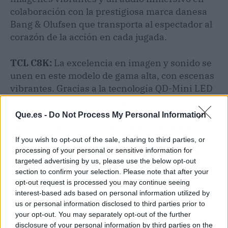
colaboración con la prestigiosa marca danesa
Bang & Olufsen que transporta al espectador al
corazón de la acción en cada jugada.
TCL C8K:
La excelencia en imagen y sonido se
unen en este modelo de gama alta, con escenas
vibrantes. Gracias a la tecnología QD-Mini LED
de TCL, su procesador de imagen avanzado y
un sistema de sonido de alta fidelidad by Bang
Que.es -
Do Not Process My Personal Information
and Olufsen, el C8K ofrece una experiencia
visual y auditiva de máximo nivel que hará
If you wish to opt-out of the sale, sharing to third parties, or
processing of your personal or sensitive information for
sentir a los espectadores como si estuvieran
targeted advertising by us, please use the below opt-out
dentro del estadio.
section to confirm your selection. Please note that after your
opt-out request is processed you may continue seeing
interest-based ads based on personal information utilized by
us or personal information disclosed to third parties prior to
your opt-out. You may separately opt-out of the further
disclosure of your personal information by third parties on the