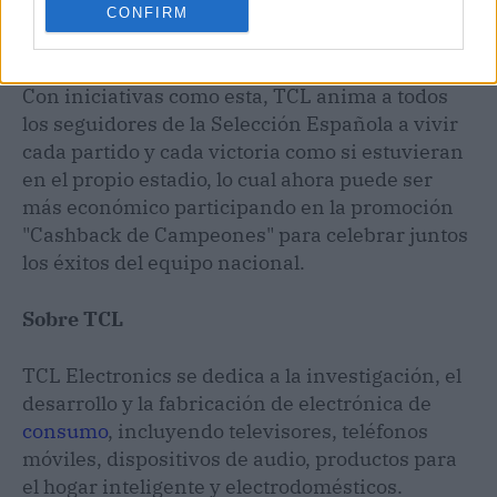
CONFIRM
Con iniciativas como esta, TCL anima a todos
los seguidores de la Selección Española a vivir
cada partido y cada victoria como si estuvieran
en el propio estadio, lo cual ahora puede ser
más económico participando en la promoción
"Cashback de Campeones" para celebrar juntos
los éxitos del equipo nacional.
Sobre TCL
TCL Electronics se dedica a la investigación, el
desarrollo y la fabricación de electrónica de
consumo
, incluyendo televisores, teléfonos
móviles, dispositivos de audio, productos para
el hogar inteligente y electrodomésticos.