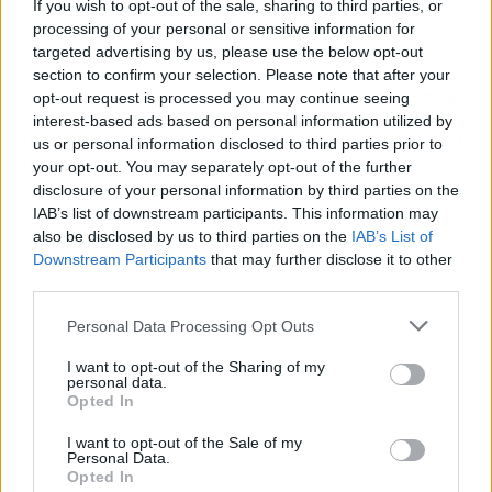
If you wish to opt-out of the sale, sharing to third parties, or
processing of your personal or sensitive information for
targeted advertising by us, please use the below opt-out
ARTÍCULO ANTERIOR
ARTÍCULO SIGUIENTE
section to confirm your selection. Please note that after your
EL AGUACATE: EL “ORO
FÓRMULA ANTONY EN
opt-out request is processed you may continue seeing
VERDE” DE LA
EL BETIS PARA
NUTRICIÓN MODERNA
ARRANCAR OTRO
interest-based ads based on personal information utilized by
QUE HAY QUE SABER
CRACK AL UNITED
us or personal information disclosed to third parties prior to
DOSIFICAR
your opt-out. You may separately opt-out of the further
disclosure of your personal information by third parties on the
IAB’s list of downstream participants. This information may
also be disclosed by us to third parties on the
IAB’s List of
Downstream Participants
that may further disclose it to other
third parties.
Personal Data Processing Opt Outs
I want to opt-out of the Sharing of my
personal data.
Opted In
I want to opt-out of the Sale of my
Personal Data.
Opted In