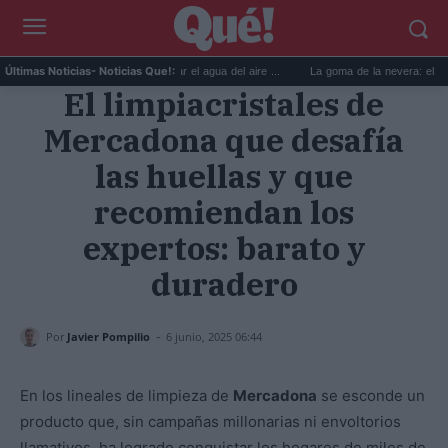
6 usos prácticos para reutilizar el agua del aire ...
La goma de la nevera: el truco del
Últimas Noticias
- Noticias Que!:
El limpiacristales de
Mercadona que desafía
las huellas y que
recomiendan los
expertos: barato y
duradero
-
Por
Javier Pompilio
6 junio, 2025 06:44
En los lineales de limpieza de
Mercadona
se esconde un
producto que, sin campañas millonarias ni envoltorios
llamativos, ha logrado conquistar los hogares de miles de