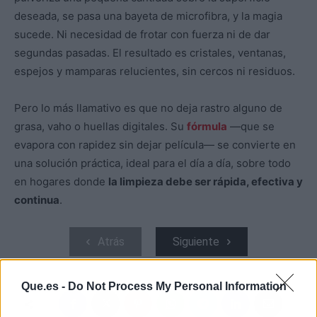
deseada, se pasa una bayeta de microfibra, y la magia
sucede. Ni necesidad de frotar con fuerza ni de dar
segundas pasadas. El resultado es cristales, ventanas,
espejos y mamparas relucientes, sin cercos ni residuos.
Pero lo más llamativo es que no deja rastro alguno de
grasa, vaho o huellas digitales. Su
fórmula
—que se
evapora con rapidez sin dejar película— se convierte en
una solución práctica, ideal para el día a día, sobre todo
en hogares donde
la limpieza debe ser rápida, efectiva y
continua
.
Atrás
Siguiente
Que.es -
Do Not Process My Personal Information