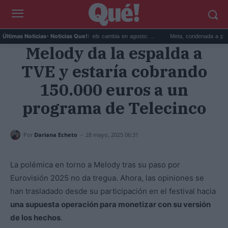
El algoritmo de Instagram Reels cambia en agosto: ...
Meta, condenada a pagar 567 m
Últimas Noticias
- Noticias Que!:
Melody da la espalda a
TVE y estaría cobrando
150.000 euros a un
programa de Telecinco
-
Por
Dariana Echeto
28 mayo, 2025 06:31
La polémica en torno a Melody tras su paso por
Eurovisión 2025 no da tregua. Ahora, las opiniones se
han trasladado desde su participación en el festival hacia
una supuesta operación para monetizar con su versión
de los hechos
.