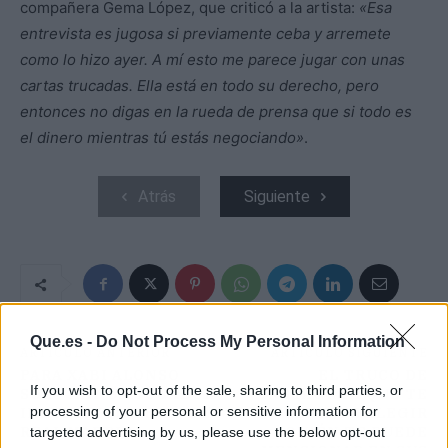
compañera Gema López, que criticó a la artista:
«Esa
entrevista es jugosa si previamente ceba y arremete
como lo hizo ayer. A mí esto me parece jugar con unas
cartas trucadas. Ella está en todo su derecho, pero
entonces no digas en la rueda de prensa que si todo es
el dinero mientras tú estás negociando»
.
Atrás
Siguiente
Que.es -
Do Not Process My Personal Information
ARTÍCULO ANTERIOR
ARTÍCULO SIGUIENTE
PARA XABI ALONSO
EL TRUCO DE
If you wish to opt-out of the sale, sharing to third parties, or
SOLO HAY UN JUGADOR
INSTAGRAM QUE TE
processing of your personal or sensitive information for
INSUSTITUIBLE EN EL
PERMITE ELEGIR
REAL MADRID
QUIÉN TE PUEDE
targeted advertising by us, please use the below opt-out