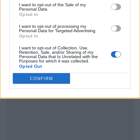
I want to opt-out of the Sale of my
Personal Data.
Artículo anterior
Artículo siguiente
Opted In
GILMAR refuerza su
Multigrupo STAG
expansión en la Costa
promueve la conversión
I want to opt-out of processing my
Personal Data for Targeted Advertising.
del Sol con una nueva
de vehículos diésel a
Opted In
oficina en Benalmádena
GLP para una movilidad
más sostenible
I want to opt-out of Collection, Use,
Retention, Sale, and/or Sharing of my
Personal Data that Is Unrelated with the
Purposes for which it was collected.
Opted Out
CONFIRM