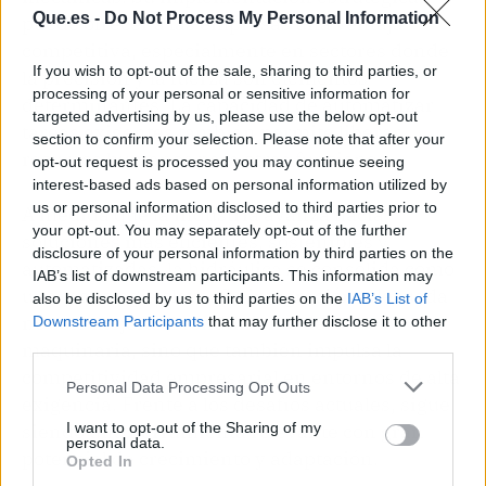
Que.es -
Do Not Process My Personal Information
puede ofrecer a las empresas una ventaja
competitiva, especialmente en sectores donde
If you wish to opt-out of the sale, sharing to third parties, or
la precisión y la fuerza son elementos
processing of your personal or sensitive information for
determinantes. La capacidad de automatizar
targeted advertising by us, please use the below opt-out
tareas exigentes también permite liberar
section to confirm your selection. Please note that after your
recursos humanos para otras funciones.
opt-out request is processed you may continue seeing
interest-based ads based on personal information utilized by
us or personal information disclosed to third parties prior to
A medida que la industria avanza hacia
your opt-out. You may separately opt-out of the further
soluciones más eficientes, sostenibles y
disclosure of your personal information by third parties on the
automatizadas, la hidráulica se consolida como
IAB’s list of downstream participants. This information may
una tecnología clave. Su integración adecuada
also be disclosed by us to third parties on the
IAB’s List of
no solo mejora el rendimiento de la
Downstream Participants
that may further disclose it to other
third parties.
maquinaria, sino que también impulsa la
competitividad empresarial en entornos de alta
Personal Data Processing Opt Outs
exigencia. Frente a los desafíos actuales, sigue
siendo una herramienta relevante con gran
I want to opt-out of the Sharing of my
personal data.
potencial de crecimiento y adaptación.
Opted In