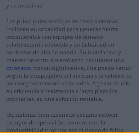
y económicas”.
Las principales ventajas de estos sistemas
incluyen su capacidad para generar fuerza
considerable con equipos de tamaño
relativamente reducido y su fiabilidad en
contextos de alta demanda. Su instalación y
mantenimiento, sin embargo, requieren una
inversión
inicial significativa, que puede variar
según la complejidad del sistema y la calidad de
los componentes seleccionados. A pesar de ello,
su eficiencia y resistencia a largo plazo los
convierten en una solución rentable.
Un sistema bien diseñado permite reducir
tiempos de operación, incrementar la
productividad y minimizar el riesgo de fallas
mecánicas. Su implementación estratégica