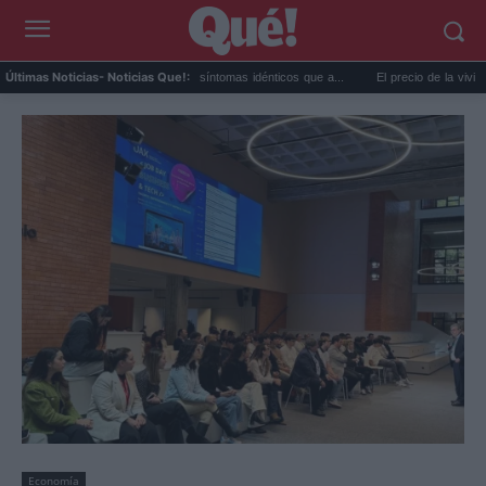
Calor extremo y ansiedad: síntomas idénticos que a...
El precio de la vivienda en Val
Últimas Noticias
- Noticias Que!:
Economía