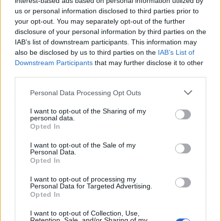
interest-based ads based on personal information utilized by
us or personal information disclosed to third parties prior to
your opt-out. You may separately opt-out of the further
disclosure of your personal information by third parties on the
IAB’s list of downstream participants. This information may
also be disclosed by us to third parties on the
IAB’s List of
Downstream Participants
that may further disclose it to other
third parties.
Las Ferias de Empleo de la Universidad Alfonso
Personal Data Processing Opt Outs
X el Sabio forman parte de un programa
diseñado para potenciar la empleabilidad de
I want to opt-out of the Sharing of my
personal data.
sus estudiantes. Dicho programa incluye otras
Opted In
iniciativas innovadoras que integran a las
I want to opt-out of the Sale of my
empresas en la formación del alumnado o
Personal Data.
generan oportunidades de conexión con
Opted In
profesionales y organizaciones líderes, lo que
I want to opt-out of processing my
ha permitido que UAX tenga una tasa de
Personal Data for Targeted Advertising.
Opted In
empleabilidad entre sus egresados cercana al
95%.
I want to opt-out of Collection, Use,
Retention, Sale, and/or Sharing of my