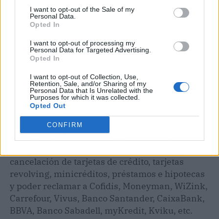
I want to opt-out of the Sale of my
Personal Data.
Opted In
I want to opt-out of processing my
Personal Data for Targeted Advertising.
Opted In
I want to opt-out of Collection, Use,
Retention, Sale, and/or Sharing of my
Personal Data that Is Unrelated with the
Purposes for which it was collected.
Opted Out
El despacho también puede analizar los
contratos firmados con bancos y entidades
CONFIRM
financieras. En este sentido, el objetivo es
comprobar si existen cláusulas abusivas para la
cancelación de tarjetas de crédito, tarjetas
revolving, minicréditos, préstamos e hipotecas
y poder reclamar a Cofidis, Moneyman, WiZink,
Carrefour, Vivus, Banco Santander, CaixaBank,
BBVA, Banco Sabadell, myKredit, Kviku, etc.