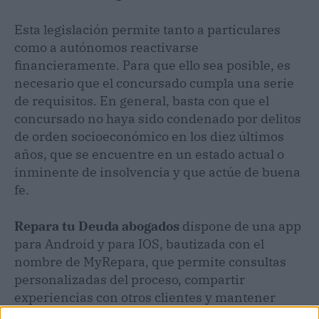
Esta legislación permite tanto a particulares
como a autónomos reactivarse
financieramente. Para que ello sea posible, es
necesario que el concursado cumpla una serie
de requisitos. En general, basta con que el
concursado no haya sido condenado por delitos
de orden socioeconómico en los diez últimos
años, que se encuentre en un estado actual o
inminente de insolvencia y que actúe de buena
fe.
Repara tu Deuda abogados
dispone de una app
para Android y para IOS, bautizada con el
nombre de MyRepara, que permite consultas
personalizadas del proceso, compartir
experiencias con otros clientes y mantener
reuniones con los abogados a través de